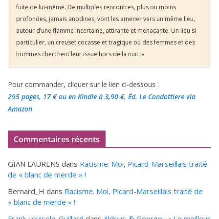
fuite de lui-même. De multiples rencontres, plus ou moins
profondes, jamais anodines, vont les amener vers un même lieu,
autour d’une flamme incertaine, attirante et menaçante. Un lieu si
particulier, un creuset cocasse et tragique où des femmes et des
hommes cherchent leur issue hors de la nuit. »
Pour commander, cliquer sur le lien ci-dessous :
295 pages, 17 €
ou en Kindle à 3,90 €
, Éd. Le Condottiere via
Amazon
Commentaires récents
GIAN LAURENS
dans
Racisme. Moi, Picard-Marseillais traité
de « blanc de merde » !
Bernard_H
dans
Racisme. Moi, Picard-Marseillais traité de
« blanc de merde » !
Frank Lovisolo-Guillard
dans
Aldous
George : « Le meilleur
&