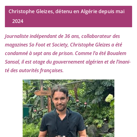
Christophe Gleizes, détenu en Algérie depuis mai
2024
Journaliste indé­pen­dant de
36
ans, col­la­bo­ra­teur des
maga­zines So Foot et Society, Christophe Gleizes
a été
condam­né à sept ans de pri­son. Comme l’a été Boualem
Sansal, il est otage du gou­ver­ne­ment algé­rien et de l’i­na­ni­
té des auto­ri­tés françaises.