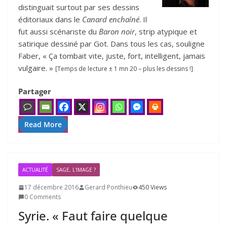
distinguait surtout par ses dessins
éditoriaux dans le
Canard enchaîné
. Il
fut aussi scénariste du
Baron noir
, strip atypique et
satirique dessiné par Got. Dans tous les cas, souligne
Faber, « Ça tombait vite, juste, fort, intelligent, jamais
vulgaire. »
[Temps de lecture ± 1 mn 20 – plus les dessins !]
Partager
Read More
ACTUALITÉ
SAGE, L'IMAGE ?
17 décembre 2016
Gerard Ponthieu
450 Views
0 Comments
Syrie. « Faut faire quelque