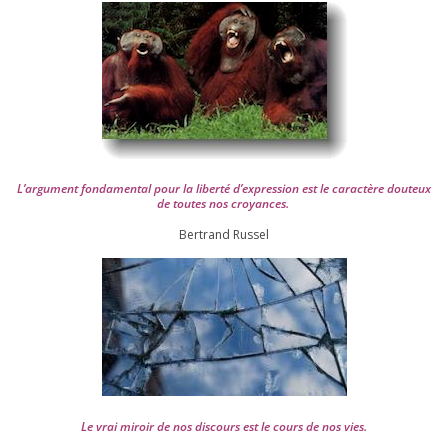
L’argument fon­da­men­tal pour la liber­té d’expression est le carac­tère dou­teux
de toutes nos croyances.
Ber­trand Russel
Le vrai miroir de nos dis­cours est le cours de nos vies.