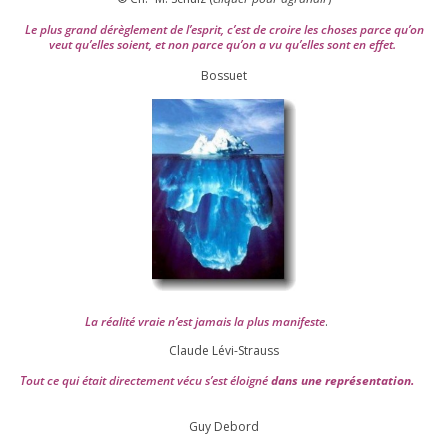
Le plus grand dérè­gle­ment de l’es­prit, c’est de croire les choses parce qu’on
veut qu’elles soient, et non parce qu’on a vu qu’elles sont en effet.
Bossuet
La réa­lité vraie n’est jamais la plus mani­feste
.
Claude Lévi-Strauss
Tout ce qui était direc­te­ment vécu s’est éloi­gné
dans une repré­sen­ta­tion.
Guy Debord