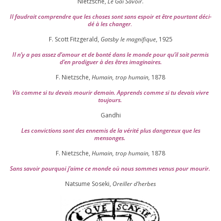
Nietzsche,
Le Gai Savoir
.
Il fau­drait com­prendre que les choses sont sans espoir et être pour­tant déci­
dé à les chan­ger
.
F. Scott Fitzgerald,
Gatsby le magni­fique
,
1925
Il n’y a pas assez d’a­mour et de bon­té dans le monde pour qu’il soit per­mis
d’en pro­di­guer à des êtres imaginaires.
F. Nietzsche,
Humain, trop humain,
1878
Vis comme si tu devais mou­rir demain. Apprends comme si tu devais vivre
toujours.
Gandhi
Les convic­tions sont des enne­mis de la véri­té plus dan­ge­reux que les
mensonges.
F. Nietzsche,
Humain, trop humain,
1878
Sans savoir pour­quoi j’aime ce monde où nous sommes venus pour mourir.
Natsume Soseki,
Oreiller d’herbes