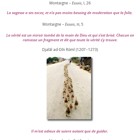
Montaigne –
Essais
, I,
26
La sagesse a ses excez, et n’a pas moins besoing de mode­ra­tion que la folie.
Montaigne –
Essais
,
,
5
III
La véri­té est un miroir tom­bé de la main de Dieu et qui s’est bri­sé. Chacun en
ramasse un frag­ment et dit que toute la véri­té s’y trouve.
Djalāl ad-Dīn Rūmī (
1207
–
1273
)
Il m’est odieux de suivre autant que de gui­der
.