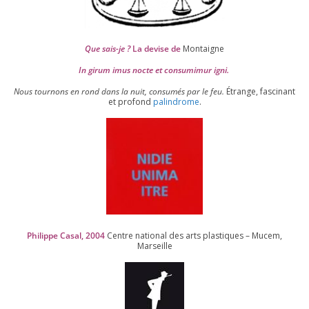
Que sais-je ?
La devise de
Montaigne
In girum imus nocte et consu­mi­mur igni.
Nous tour­nons en rond dans la nuit, consu­més par le feu.
Étrange, fas­ci­nant
et pro­fond
palin­drome
.
Philippe Casal,
2004
Centre natio­nal des arts plas­tiques – Mucem,
Marseille