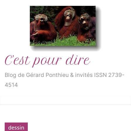
Passer
au
contenu
C’est pour dire
Blog de Gérard Ponthieu & invités ISSN 2739-
4514
dessin