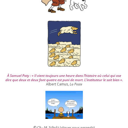
u
i
s
2
0
0
4
À Samuel Paty : « Il vient tou­jours une heure dans l’his­toire où celui qui ose
dire que deux et deux font quatre est puni de mort. L’instituteur le sait bien ».
Albert Camus,
La Peste
© Ch.- M. Schulz (
cli­quer pour agran­dir
)