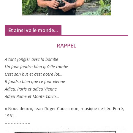
Et ainsi va le monde…
RAPPEL
A tant jon­gler avec la bombe
Un jour fau­dra bien qu’elle tombe
C’est son but et c’est notre lot…
Il fau­dra bien que ce jour vienne
Adieu, Paris et adieu Vienne
Adieu Rome et Monte-Carlo…
« Nous deux », Jean-Roger Caussimon, musique de Léo Ferré,
1961
.
– – – – – – – – –