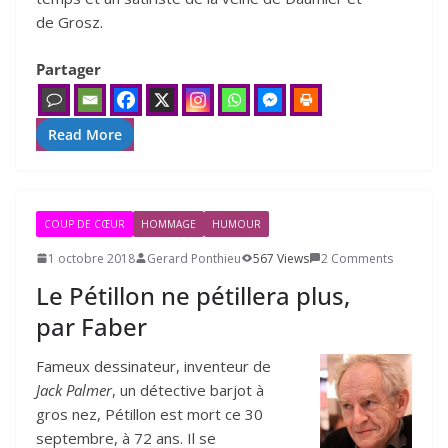
de Grosz.
Partager
Read More
COUP DE CŒUR
HOMMAGE
HUMOUR
1 octobre 2018
Gerard Ponthieu
567 Views
2 Comments
Le Pétillon ne pétillera plus,
par Faber
Fameux dessinateur, inventeur de
Jack Palmer
, un détective barjot à
gros nez, Pétillon est mort ce 30
septembre, à 72 ans. Il se