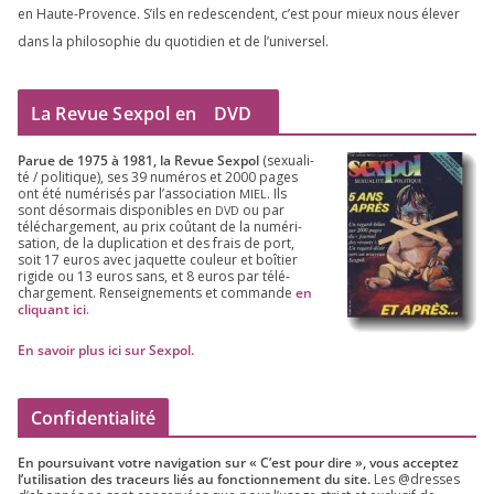
en Haute-Provence. S’ils en redes­cendent, c’est pour mieux nous éle­ver
dans la phi­lo­so­phie du quo­ti­dien et de l’universel.
La Revue Sexpol en
DVD
Parue de
1975
à
1981
, la Revue Sex­pol
(sexua­li­
té /​ poli­tique), ses
39
numé­ros et
2000
pages
ont été numé­ri­sés par l’as­so­cia­tion
. Ils
MIEL
sont désor­mais dis­po­nibles en
ou par
DVD
télé­char­ge­ment, au prix coû­tant de la numé­ri­
sa­tion, de la dupli­ca­tion et des frais de port,
soit
17
euros avec jaquette cou­leur et boî­tier
rigide ou
13
euros sans, et
8
euros par télé­
char­ge­ment. Ren­sei­gne­ments et com­mande
en
cli­quant ici
.
En savoir plus ici sur Sexpol
.
Confidentialité
En pour­sui­vant votre navi­ga­tion sur « C’est pour dire », vous accep­tez
l’utilisation des tra­ceurs liés au fonc­tion­ne­ment du site.
Les @dresses