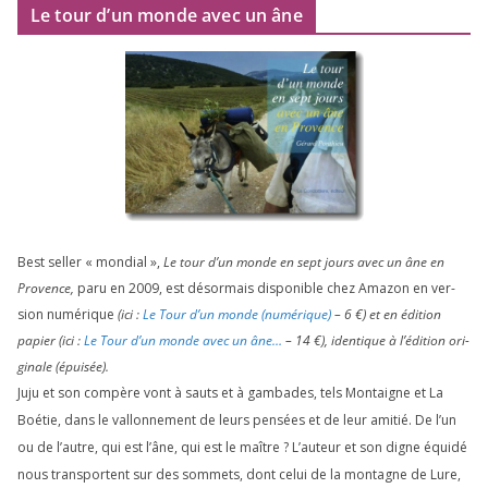
Le tour d’un monde avec un âne
Best sel­ler « mon­dial »,
Le tour d’un monde en sept jours avec un âne en
Provence,
paru en
2009
, est désor­mais dis­po­nible chez Amazon en ver­
sion numé­rique
(ici :
Le Tour d’un monde (numé­rique)
–
6
€) et en édi­tion
papier (ici :
Le Tour d’un monde avec un âne…
–
14
€), iden­tique à l’é­di­tion ori­
gi­nale (épui­sée).
Juju et son com­père vont à sauts et à gam­bades, tels Montaigne et La
Boétie, dans le val­lon­ne­ment de leurs pen­sées et de leur ami­tié. De l’un
ou de l’autre, qui est l’âne, qui est le maître ? L’auteur et son digne équi­dé
nous trans­portent sur des som­mets, dont celui de la mon­tagne de Lure,