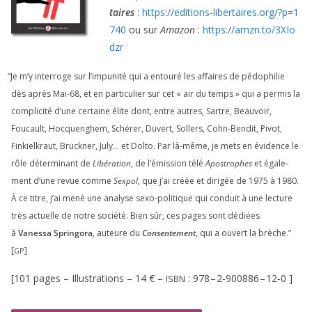
taires
:
https://​edi​tions​-liber​taires​.org/​?​p​=​
1
740
ou sur
Amazon
:
https://​amzn​.to/​
3
​X​I​o​
dzr
“
Je m’y inter­roge sur l’impunité qui a entou­ré les affaires de pédo­phi­lie
dès après Mai-
68
, et en par­ti­cu­lier sur cet « air du temps » qui a per­mis la
com­pli­ci­té d’une cer­taine élite dont, entre autres, Sartre, Beauvoir,
Foucault, Hocquenghem, Schérer, Duvert, Sollers, Cohn-Bendit, Pivot,
Finkielkraut, Bruckner, July… et Dolto. Par là-même, je mets en évi­dence le
rôle déter­mi­nant de
Libération
, de l’émission télé
Apostrophes
et éga­le­
ment d’une revue comme
Sexpol
, que j’ai créée et diri­gée de
1975
à
1980
.
À ce titre, j’ai mené une ana­lyse sexo-poli­tique qui conduit à une lec­ture
très actuelle de notre socié­té. Bien sûr, ces pages sont dédiées
à
Vanessa Springora
, auteure du
Consentement
, qui a ouvert la brèche.”
[
]
GP
[
101
pages – Illustrations –
14
€ –
:
978
–
2
‑
900886
–
12
‑
0
]
ISBN