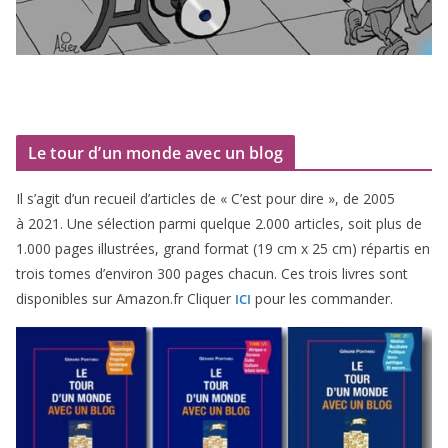
Le tour d’un monde avec un blog
Il s’agit d’un recueil d’ar­ticles de « C’est pour dire », de
2005
à
2021
. Une sélec­tion par­mi quelque
2
.
000
articles, soit plus de
1
.
000
pages illus­trées, grand for­mat (
19
cm x
25
cm) répar­tis en
trois tomes d’environ
300
pages cha­cun. Ces trois livres sont
dis­po­nibles sur Amazon​.fr Cliquer
pour les commander.
ICI