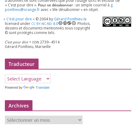
d’a­bon­nés ne sont conser­vées que pour l’u­sage strict et exclu­sif de
« C’est pour dire ».
Pour se désa­bon­ner
: un simple cour­riel à
g.​
ponthieu@​orange.​fr
avec « Me désa­bon­ner » en objet.
«
C’est pour dire »
©
2004
by
Gérard Ponthieu
is
licen­sed under
4
.
0
. Photos,
CC
BY-NC-ND
des­sins et docu­ments men­tion­nés sous copy­right
© sont pro­té­gés comme tels.
C’est pour dire
=
2739
–
4514
ISSN
Gérard Ponthieu, Marseille
Traducteur
Powered by
Translate
Archives
A
r
c