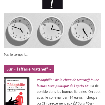
Pas le temps !…
Sur « l’affaire Matzneff »
Pédophilie : de la chute de Matzneff à une
lec­ture sexo-poli­tique de l’après-
68
est dis­
po­nible dans les bonnes librai­ries. On peut
aus­si le com­man­der (
14
euros – chèque
ou
) direc­te­ment aux
Éditions liber­
CB