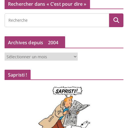
Rechercher dans « C’est pour dire »
Archives depuis
2004
A
r
c
Sapristi !
h
i
v
e
s
d
e
p