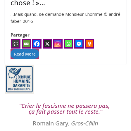
chose ! »…
…Mais quand, se demande Monsieur Lhomme © andré
faber 2016
Partager
Read More
“
Crier le fas­cisme ne pas­se­ra pas,
ça fait pas­ser tout le reste.”
Romain Gary,
Gros-Câlin