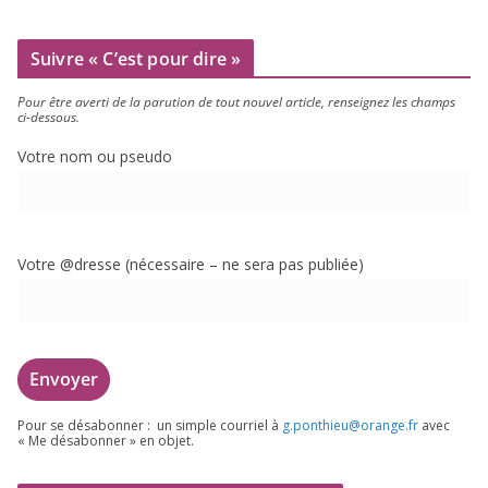
Suivre « C’est pour dire »
Pour être aver­ti de la paru­tion de tout nou­vel article, ren­sei­gnez les champs
ci-dessous.
Votre nom ou pseudo
Votre @dresse (néces­saire – ne sera pas publiée)
Pour se désa­bon­ner : un simple cour­riel à
g.​ponthieu@​orange.​fr
avec
« Me désa­bon­ner » en objet.