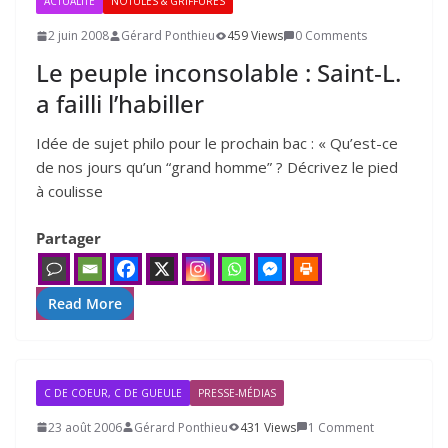
ACTUALITÉ
NOTULES & GRIFFURES
2 juin 2008
Gérard Ponthieu
459 Views
0 Comments
Le peuple inconsolable : Saint‑L.
a failli l’habiller
Idée de sujet phi­lo pour le pro­chain bac : « Qu’est-ce
de nos jours qu’un “grand homme” ? Décrivez le pied
à cou­lisse
Partager
Read More
C DE COEUR, C DE GUEULE
PRESSE-MÉDIAS
23 août 2006
Gérard Ponthieu
431 Views
1 Comment