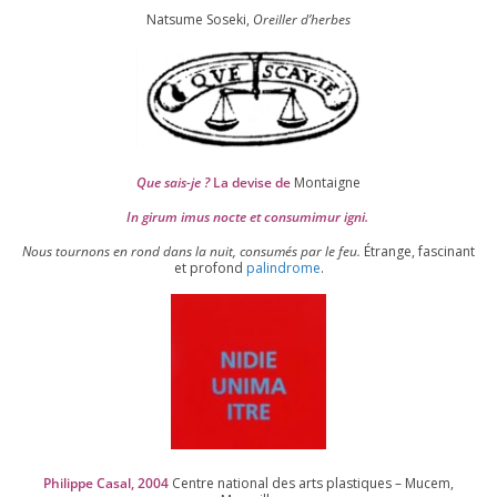
Natsume Soseki,
Oreiller d’herbes
Que sais-je ?
La devise de
Montaigne
In girum imus nocte et consu­mi­mur igni.
Nous tour­nons en rond dans la nuit, consu­més par le feu.
Étrange, fas­ci­nant
et pro­fond
palin­drome
.
Philippe Casal,
2004
Centre natio­nal des arts plas­tiques – Mucem,