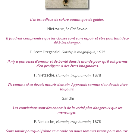
Il m’est odieux de suivre autant que de gui­der
.
Nietzsche,
Le Gai Savoir
.
Il fau­drait com­prendre que les choses sont sans espoir et être pour­tant déci­
dé à les chan­ger
.
F. Scott Fitzgerald,
Gatsby le magni­fique
,
1925
Il n’y a pas assez d’a­mour et de bon­té dans le monde pour qu’il soit per­mis
d’en pro­di­guer à des êtres imaginaires.
F. Nietzsche,
Humain, trop humain,
1878
Vis comme si tu devais mou­rir demain. Apprends comme si tu devais vivre
toujours.
Gandhi
Les convic­tions sont des enne­mis de la véri­té plus dan­ge­reux que les
mensonges.
F. Nietzsche,
Humain, trop humain,
1878
Sans savoir pour­quoi j’aime ce monde où nous sommes venus pour mourir.