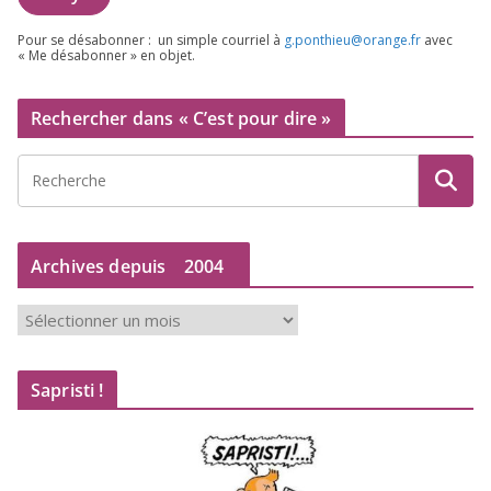
Pour se désa­bon­ner : un simple cour­riel à
g.​ponthieu@​orange.​fr
avec
« Me désa­bon­ner » en objet.
Rechercher dans « C’est pour dire »
Archives depuis
2004
A
r
c
Sapristi !
h
i
v
e