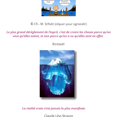
© Ch.- M. Schulz (
cli­quer pour agran­dir
)
Le plus grand dérè­gle­ment de l’es­prit, c’est de croire les choses parce qu’on
veut qu’elles soient, et non parce qu’on a vu qu’elles sont en effet.
Bossuet
La réa­lité vraie n’est jamais la plus mani­feste
.
Claude Lévi-Strauss