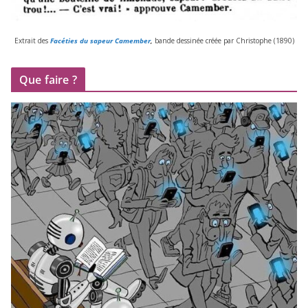
Extrait des
Facéties du sapeur Camember
,
bande des­si­née créée par Christophe (
1890
)
Que faire ?