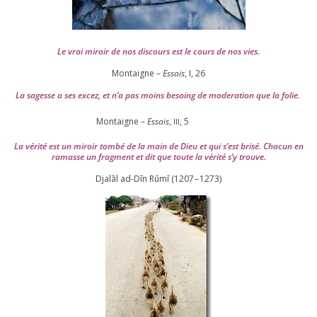
Le vrai miroir de nos dis­cours est le cours de nos vies.
Montaigne –
Essais
, I,
26
La sagesse a ses excez, et n’a pas moins besoing de mode­ra­tion que la folie.
Montaigne –
Essais
,
,
5
III
La véri­té est un miroir tom­bé de la main de Dieu et qui s’est bri­sé. Chacun en
ramasse un frag­ment et dit que toute la véri­té s’y trouve.
Djalāl ad-Dīn Rūmī (
1207
–
1273
)