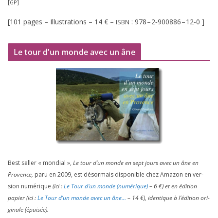
[
]
GP
[
101
pages – Illustrations –
14
€ –
:
978
–
2
‑
900886
–
12
‑
0
]
ISBN
Le tour d’un monde avec un âne
Best sel­ler « mon­dial »,
Le tour d’un monde en sept jours avec un âne en
Provence,
paru en
2009
, est désor­mais dis­po­nible chez Amazon en ver­
sion numé­rique
(ici :
Le Tour d’un monde (numé­rique)
–
6
€) et en édi­tion
papier (ici :
Le Tour d’un monde avec un âne…
–
14
€), iden­tique à l’é­di­tion ori­
gi­nale (épui­sée).