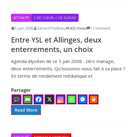
ACTUALITÉ
C DE COEUR, C DE GUEULE
5 juin 2008
Gérard Ponthieu
403 Views
1 Comment
Entre
et Allinges, deux
YSL
enterrements, un choix
Agenda ély­séen de ce 5 juin 2008 : zéro mariage,
deux enter­re­ments. Qu’eussions-nous fait à sa place ?
En terme de ren­de­ment média­tique et
Partager
Read More