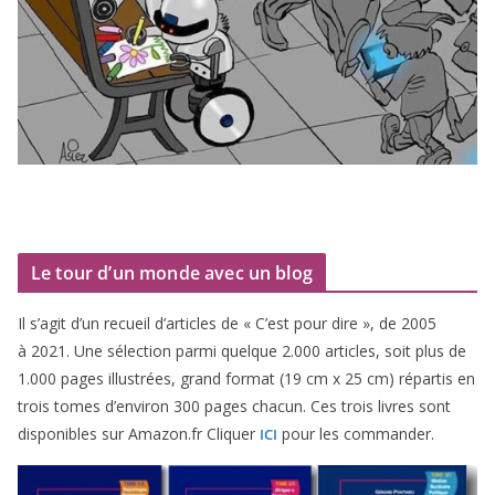
Le tour d’un monde avec un blog
Il s’agit d’un recueil d’ar­ticles de « C’est pour dire », de
2005
à
2021
. Une sélec­tion par­mi quelque
2
.
000
articles, soit plus de
1
.
000
pages illus­trées, grand for­mat (
19
cm x
25
cm) répar­tis en
trois tomes d’environ
300
pages cha­cun. Ces trois livres sont
dis­po­nibles sur Amazon​.fr Cliquer
pour les commander.
ICI