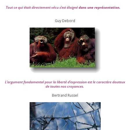
Tout ce qui était direc­te­ment vécu s’est éloi­gné
dans une repré­sen­ta­tion.
Guy Debord
L’argument fon­da­men­tal pour la liber­té d’expression est le carac­tère dou­teux
de toutes nos croyances.
Ber­trand Russel