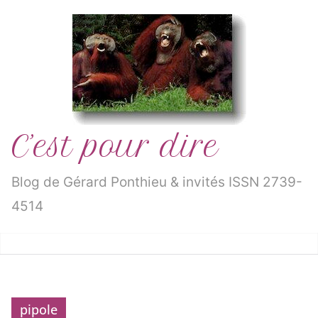
Passer
au
contenu
C’est pour dire
Blog de Gérard Ponthieu & invités ISSN 2739-
4514
pipole