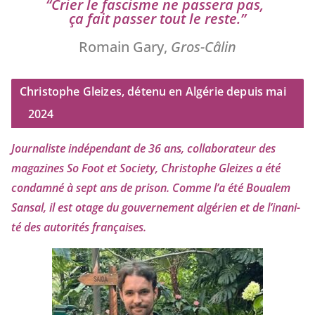
“
Crier le fas­cisme ne pas­se­ra pas,
ça fait pas­ser tout le reste.”
Romain Gary,
Gros-Câlin
Christophe Gleizes, détenu en Algérie depuis mai
2024
Journaliste indé­pen­dant de
36
ans, col­la­bo­ra­teur des
maga­zines So Foot et Society, Christophe Gleizes
a été
condam­né à sept ans de pri­son. Comme l’a été Boualem
Sansal, il est otage du gou­ver­ne­ment algé­rien et de l’i­na­ni­
té des auto­ri­tés françaises.