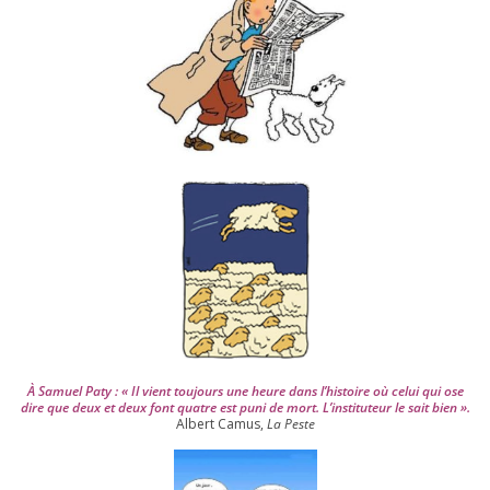
s
d
e
p
u
i
s
2
0
0
4
À Samuel Paty : « Il vient tou­jours une heure dans l’his­toire où celui qui ose
dire que deux et deux font quatre est puni de mort. L’instituteur le sait bien ».
Albert Camus,
La Peste