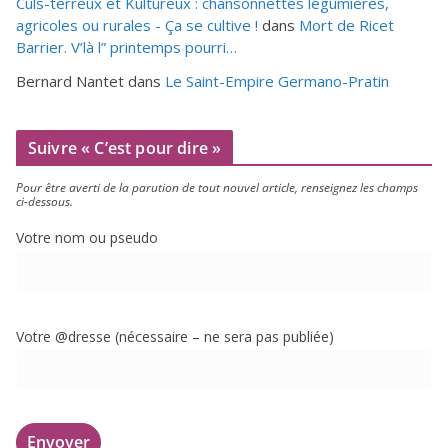
Culs-terreux et Kultureux : chansonnettes légumières,
agricoles ou rurales - Ça se cultive !
dans
Mort de Ricet
Barrier. V’là l” printemps pourri…
Bernard Nantet
dans
Le Saint-Empire Germano-Pratin
Suivre « C’est pour dire »
Pour être aver­ti de la paru­tion de tout nou­vel article, ren­sei­gnez les champs
ci-dessous.
Votre nom ou pseudo
Votre @dresse (néces­saire – ne sera pas publiée)