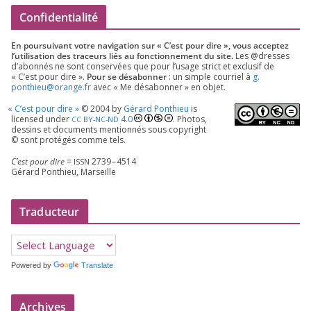
Confidentialité
En pour­sui­vant votre navi­ga­tion sur « C’est pour dire », vous accep­tez
l’utilisation des tra­ceurs liés au fonc­tion­ne­ment du site.
Les @dresses
d’a­bon­nés ne sont conser­vées que pour l’u­sage strict et exclu­sif de
« C’est pour dire ».
Pour se désa­bon­ner
: un simple cour­riel à
g.​
ponthieu@​orange.​fr
avec « Me désa­bon­ner » en objet.
«
C’est pour dire »
©
2004
by
Gérard Ponthieu
is
licen­sed under
4
.
0
. Photos,
CC
BY-NC-ND
des­sins et docu­ments men­tion­nés sous copy­right
© sont pro­té­gés comme tels.
C’est pour dire
=
2739
–
4514
ISSN
Gérard Ponthieu, Marseille
Traducteur
Powered by
Translate
Archives