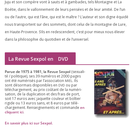
Juju et son com­père vont à sauts et à gam­bades, tels Montaigne et La
Boétie, dans le val­lon­ne­ment de leurs pen­sées et de leur ami­tié. De l’un
ou de l’autre, qui est l’âne, qui est le maître ? L’auteur et son digne équi­dé
nous trans­portent sur des som­mets, dont celui de la mon­tagne de Lure,
en Haute-Provence. S’ils en redes­cendent, c’est pour mieux nous éle­ver
dans la phi­lo­so­phie du quo­ti­dien et de l’universel.
La Revue Sexpol en
DVD
Parue de
1975
à
1981
, la Revue Sex­pol
(sexua­li­
té /​ poli­tique), ses
39
numé­ros et
2000
pages
ont été numé­ri­sés par l’as­so­cia­tion
. Ils
MIEL
sont désor­mais dis­po­nibles en
ou par
DVD
télé­char­ge­ment, au prix coû­tant de la numé­ri­
sa­tion, de la dupli­ca­tion et des frais de port,
soit
17
euros avec jaquette cou­leur et boî­tier
rigide ou
13
euros sans, et
8
euros par télé­
char­ge­ment. Ren­sei­gne­ments et com­mande
en
cli­quant ici
.
En savoir plus ici sur Sexpol
.