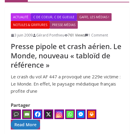
ACTUALITÉ
C DE COEUR, C DE GUEULE
GAFFE, LES MÉDIAS !
NOTULES & GRIFFURES
PRESSE-MÉDIAS
3 juin 2009
Gérard Ponthieu
761 Views
1 Comment
Presse pipole et crash aérien. Le
Monde, nouveau « tabloïd de
référence »
Le crash du vol AF 447 a pro­vo­qué une 229e vic­time :
Le Monde. En effet, le pay­sage média­tique fran­çais
pro­fite d’une
Partager
Read More