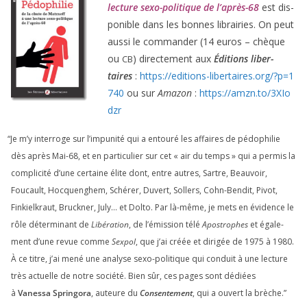
lec­ture sexo-poli­tique de l’après-
68
est dis­
po­nible dans les bonnes librai­ries. On peut
aus­si le com­man­der (
14
euros – chèque
ou
) direc­te­ment aux
Éditions liber­
CB
taires
:
https://​edi​tions​-liber​taires​.org/​?​p​=​
1
740
ou sur
Amazon
:
https://​amzn​.to/​
3
​X​I​o​
dzr
“
Je m’y inter­roge sur l’impunité qui a entou­ré les affaires de pédo­phi­lie
dès après Mai-
68
, et en par­ti­cu­lier sur cet « air du temps » qui a per­mis la
com­pli­ci­té d’une cer­taine élite dont, entre autres, Sartre, Beauvoir,
Foucault, Hocquenghem, Schérer, Duvert, Sollers, Cohn-Bendit, Pivot,
Finkielkraut, Bruckner, July… et Dolto. Par là-même, je mets en évi­dence le
rôle déter­mi­nant de
Libération
, de l’émission télé
Apostrophes
et éga­le­
ment d’une revue comme
Sexpol
, que j’ai créée et diri­gée de
1975
à
1980
.
À ce titre, j’ai mené une ana­lyse sexo-poli­tique qui conduit à une lec­ture
très actuelle de notre socié­té. Bien sûr, ces pages sont dédiées
à
Vanessa Springora
, auteure du
Consentement
, qui a ouvert la brèche.”