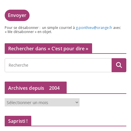
Pour se désa­bon­ner : un simple cour­riel à
g.​ponthieu@​orange.​fr
avec
« Me désa­bon­ner » en objet.
Rechercher dans « C’est pour dire »
Archives depuis
2004
A
r
c
Sapristi !
h
i