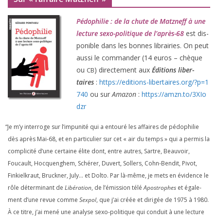
Pédophilie : de la chute de Matzneff à une
lec­ture sexo-poli­tique de l’après-
68
est dis­
po­nible dans les bonnes librai­ries. On peut
aus­si le com­man­der (
14
euros – chèque
ou
) direc­te­ment aux
Éditions liber­
CB
taires
:
https://​edi​tions​-liber​taires​.org/​?​p​=​
1
740
ou sur
Amazon
:
https://​amzn​.to/​
3
​X​I​o​
dzr
“
Je m’y inter­roge sur l’impunité qui a entou­ré les affaires de pédo­phi­lie
dès après Mai-
68
, et en par­ti­cu­lier sur cet « air du temps » qui a per­mis la
com­pli­ci­té d’une cer­taine élite dont, entre autres, Sartre, Beauvoir,
Foucault, Hocquenghem, Schérer, Duvert, Sollers, Cohn-Bendit, Pivot,
Finkielkraut, Bruckner, July… et Dolto. Par là-même, je mets en évi­dence le
rôle déter­mi­nant de
Libération
, de l’émission télé
Apostrophes
et éga­le­
ment d’une revue comme
Sexpol
, que j’ai créée et diri­gée de
1975
à
1980
.
À ce titre, j’ai mené une ana­lyse sexo-poli­tique qui conduit à une lec­ture