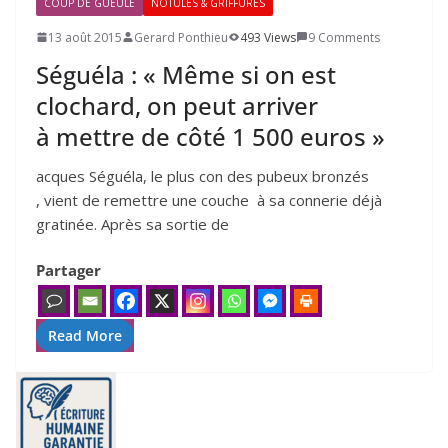
COUP DE GUEULE
NOTULES & GRIFFURES
13 août 2015
Gerard Ponthieu
493 Views
9 Comments
Séguéla : « Même si on est
clochard, on peut arriver
à mettre de côté
1
500
euros »
acques Séguéla, le plus con des pubeux bron­zés
, vient de remettre une couche à sa conne­rie déjà
gra­ti­née. Après sa sor­tie de
Partager
Read More