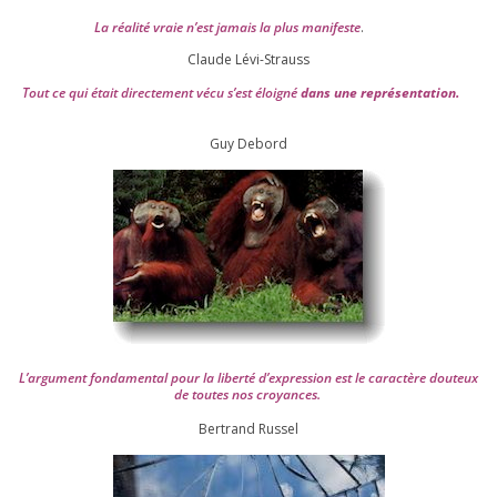
La réa­lité vraie n’est jamais la plus mani­feste
.
Claude Lévi-Strauss
Tout ce qui était direc­te­ment vécu s’est éloi­gné
dans une repré­sen­ta­tion.
Guy Debord
L’argument fon­da­men­tal pour la liber­té d’expression est le carac­tère dou­teux
de toutes nos croyances.
Ber­trand Russel