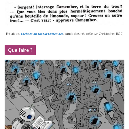
Extrait des
Facéties du sapeur Camember
,
bande des­si­née créée par Christophe (
1890
)
Que faire ?