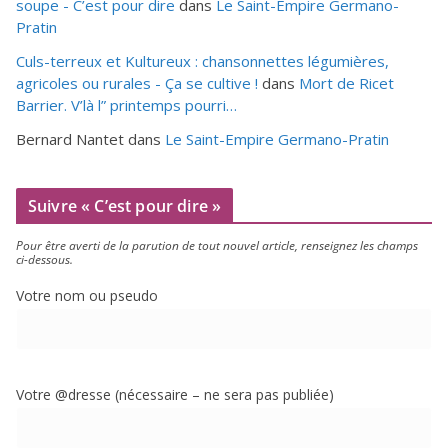
soupe - C’est pour dire
dans
Le Saint-Empire Germano-
Pratin
Culs-terreux et Kultureux : chansonnettes légumières,
agricoles ou rurales - Ça se cultive !
dans
Mort de Ricet
Barrier. V’là l” printemps pourri…
Bernard Nantet
dans
Le Saint-Empire Germano-Pratin
Suivre « C’est pour dire »
Pour être aver­ti de la paru­tion de tout nou­vel article, ren­sei­gnez les champs
ci-dessous.
Votre nom ou pseudo
Votre @dresse (néces­saire – ne sera pas publiée)