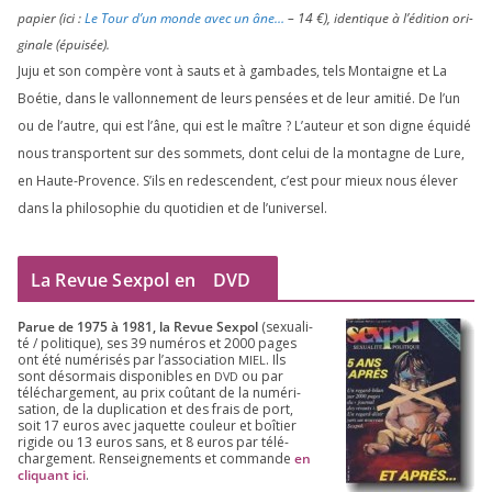
papier (ici :
Le Tour d’un monde avec un âne…
–
14
€), iden­tique à l’é­di­tion ori­
gi­nale (épui­sée).
Juju et son com­père vont à sauts et à gam­bades, tels Montaigne et La
Boétie, dans le val­lon­ne­ment de leurs pen­sées et de leur ami­tié. De l’un
ou de l’autre, qui est l’âne, qui est le maître ? L’auteur et son digne équi­dé
nous trans­portent sur des som­mets, dont celui de la mon­tagne de Lure,
en Haute-Provence. S’ils en redes­cendent, c’est pour mieux nous éle­ver
dans la phi­lo­so­phie du quo­ti­dien et de l’universel.
La Revue Sexpol en
DVD
Parue de
1975
à
1981
, la Revue Sex­pol
(sexua­li­
té /​ poli­tique), ses
39
numé­ros et
2000
pages
ont été numé­ri­sés par l’as­so­cia­tion
. Ils
MIEL
sont désor­mais dis­po­nibles en
ou par
DVD
télé­char­ge­ment, au prix coû­tant de la numé­ri­
sa­tion, de la dupli­ca­tion et des frais de port,
soit
17
euros avec jaquette cou­leur et boî­tier
rigide ou
13
euros sans, et
8
euros par télé­
char­ge­ment. Ren­sei­gne­ments et com­mande
en
cli­quant ici
.