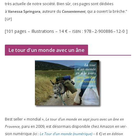
très actuelle de notre socié­té. Bien sûr, ces pages sont dédiées
à
Vanessa Springora
, auteure du
Consentement
, qui a ouvert la brèche.”
[
]
GP
[
101
pages – Illustrations –
14
€ –
:
978
–
2
‑
900886
–
12
‑
0
]
ISBN
Le tour d’un monde avec un âne
Best sel­ler « mon­dial »,
Le tour d’un monde en sept jours avec un âne en
Provence,
paru en
2009
, est désor­mais dis­po­nible chez Amazon en ver­
sion numé­rique
(ici :
Le Tour d’un monde (numé­rique)
–
6
€) et en édi­tion