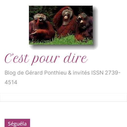
Passer
au
contenu
C’est pour dire
Blog de Gérard Ponthieu & invités ISSN 2739-
4514
Séguéla