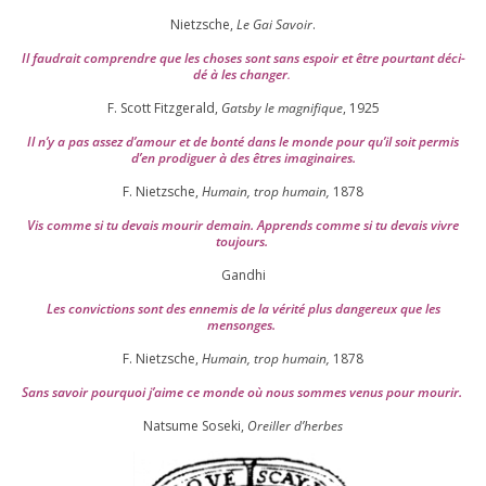
Nietzsche,
Le Gai Savoir
.
Il fau­drait com­prendre que les choses sont sans espoir et être pour­tant déci­
dé à les chan­ger
.
F. Scott Fitzgerald,
Gatsby le magni­fique
,
1925
Il n’y a pas assez d’a­mour et de bon­té dans le monde pour qu’il soit per­mis
d’en pro­di­guer à des êtres imaginaires.
F. Nietzsche,
Humain, trop humain,
1878
Vis comme si tu devais mou­rir demain. Apprends comme si tu devais vivre
toujours.
Gandhi
Les convic­tions sont des enne­mis de la véri­té plus dan­ge­reux que les
mensonges.
F. Nietzsche,
Humain, trop humain,
1878
Sans savoir pour­quoi j’aime ce monde où nous sommes venus pour mourir.
Natsume Soseki,
Oreiller d’herbes