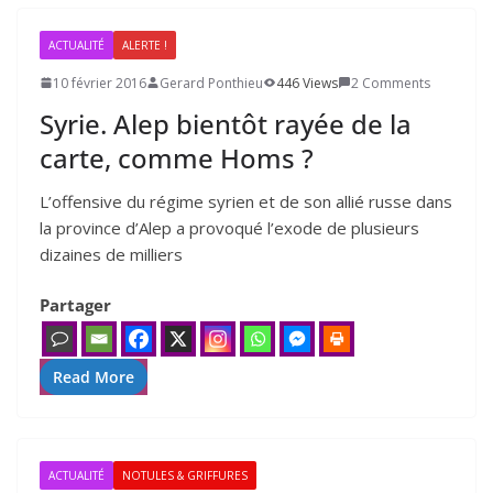
ACTUALITÉ
ALERTE !
10 février 2016
Gerard Ponthieu
446 Views
2 Comments
Syrie. Alep bientôt rayée de la
carte, comme Homs ?
L’offensive du régime syrien et de son allié russe dans
la pro­vince d’Alep a pro­vo­qué l’exode de plu­sieurs
dizaines de mil­liers
Partager
Read More
ACTUALITÉ
NOTULES & GRIFFURES