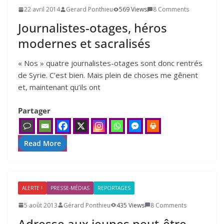
22 avril 2014
Gerard Ponthieu
569 Views
8 Comments
Journalistes-otages, héros
modernes et sacralisés
« Nos » quatre jour­na­listes-otages sont donc ren­trés
de Syrie. C’est bien. Mais plein de choses me gênent
et, main­te­nant qu’ils ont
Partager
Read More
ALERTE !
PRESSE-MÉDIAS
REPORTAGES
5 août 2013
Gérard Ponthieu
435 Views
8 Comments
Adresse aux jeunes peut-être