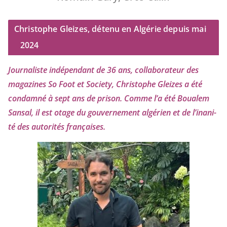
Christophe Gleizes, détenu en Algérie depuis mai
2024
Journaliste indé­pen­dant de
36
ans, col­la­bo­ra­teur des
maga­zines So Foot et Society, Christophe Gleizes
a été
condam­né à sept ans de pri­son. Comme l’a été Boualem
Sansal, il est otage du gou­ver­ne­ment algé­rien et de l’i­na­ni­
té des auto­ri­tés françaises.