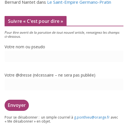
Bernard Nantet
dans
Le Saint-Empire Germano-Pratin
Suivre « C’est pour dire »
Pour être aver­ti de la paru­tion de tout nou­vel article, ren­sei­gnez les champs
ci-dessous.
Votre nom ou pseudo
Votre @dresse (néces­saire – ne sera pas publiée)
Pour se désa­bon­ner : un simple cour­riel à
g.​ponthieu@​orange.​fr
avec
« Me désa­bon­ner » en objet.