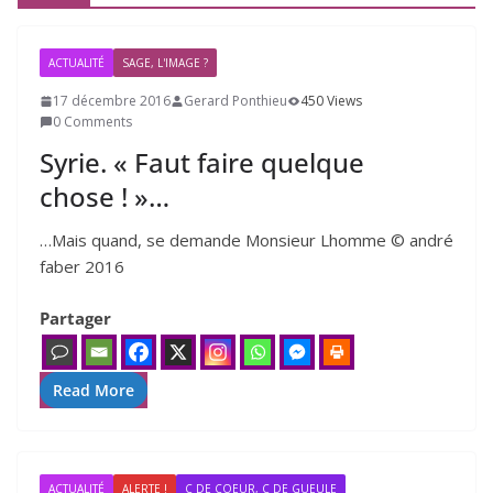
ACTUALITÉ
SAGE, L'IMAGE ?
17 décembre 2016
Gerard Ponthieu
450 Views
0 Comments
Syrie. « Faut faire quelque
chose ! »…
…Mais quand, se demande Monsieur Lhomme © andré
faber 2016
Partager
Read More
ACTUALITÉ
ALERTE !
C DE COEUR, C DE GUEULE