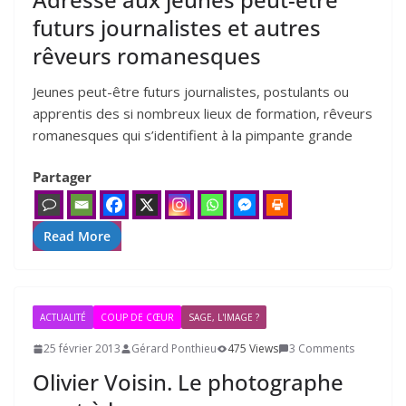
futurs journalistes et autres
rêveurs romanesques
Jeunes peut-être futurs jour­na­listes, pos­tu­lants ou
appren­tis des si nom­breux lieux de for­ma­tion, rêveurs
roma­nesques qui s’identifient à la pim­pante grande
Partager
Read More
ACTUALITÉ
COUP DE CŒUR
SAGE, L'IMAGE ?
25 février 2013
Gérard Ponthieu
475 Views
3 Comments
Olivier Voisin. Le photographe