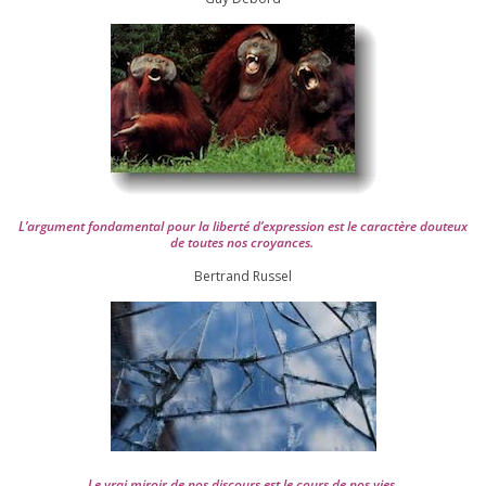
L’argument fon­da­men­tal pour la liber­té d’expression est le carac­tère dou­teux
de toutes nos croyances.
Ber­trand Russel
Le vrai miroir de nos dis­cours est le cours de nos vies.