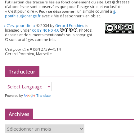
l’utilisation des tra­ceurs liés au fonc­tion­ne­ment du site.
Les @dresses
d’a­bon­nés ne sont conser­vées que pour l’u­sage strict et exclu­sif de
« C’est pour dire ».
Pour se désa­bon­ner
: un simple cour­riel à
g.​
ponthieu@​orange.​fr
avec « Me désa­bon­ner » en objet.
«
C’est pour dire »
©
2004
by
Gérard Ponthieu
is
licen­sed under
4
.
0
. Photos,
CC
BY-NC-ND
des­sins et docu­ments men­tion­nés sous copy­right
© sont pro­té­gés comme tels.
C’est pour dire
=
2739
–
4514
ISSN
Gérard Ponthieu, Marseille
Traducteur
Powered by
Translate
Archives
A
r