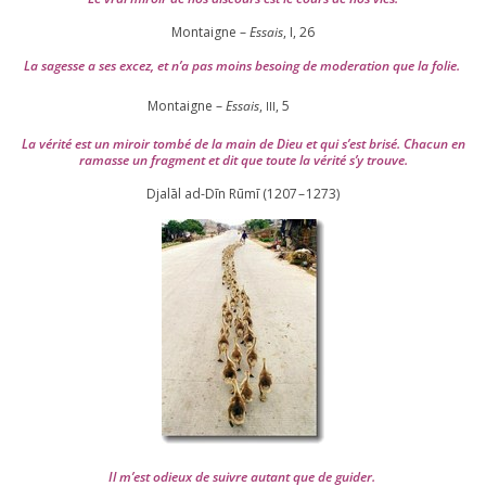
Montaigne –
Essais
, I,
26
La sagesse a ses excez, et n’a pas moins besoing de mode­ra­tion que la folie.
Montaigne –
Essais
,
,
5
III
La véri­té est un miroir tom­bé de la main de Dieu et qui s’est bri­sé. Chacun en
ramasse un frag­ment et dit que toute la véri­té s’y trouve.
Djalāl ad-Dīn Rūmī (
1207
–
1273
)
Il m’est odieux de suivre autant que de gui­der
.