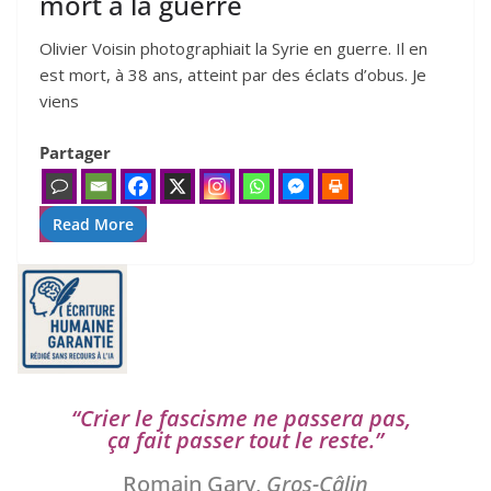
mort à la guerre
Olivier Voisin pho­to­gra­phiait la Syrie en guerre. Il en
est mort, à 38 ans, atteint par des éclats d’obus. Je
viens
Partager
Read More
“
Crier le fas­cisme ne pas­se­ra pas,
ça fait pas­ser tout le reste.”
Romain Gary,
Gros-Câlin