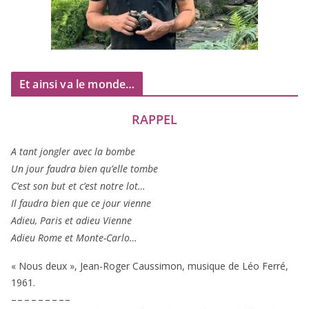
Et ainsi va le monde…
RAPPEL
A tant jon­gler avec la bombe
Un jour fau­dra bien qu’elle tombe
C’est son but et c’est notre lot…
Il fau­dra bien que ce jour vienne
Adieu, Paris et adieu Vienne
Adieu Rome et Monte-Carlo…
« Nous deux », Jean-Roger Caussimon, musique de Léo Ferré,
1961
.
– – – – – – – – –