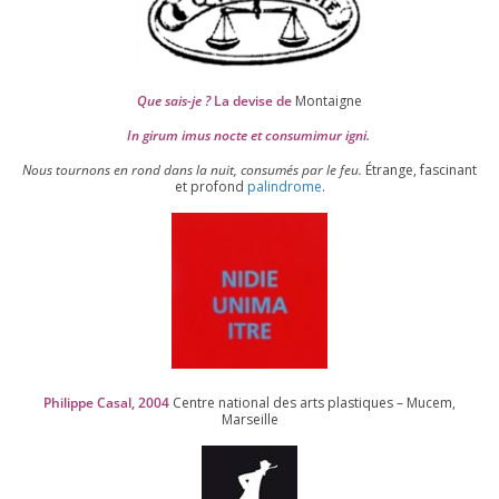
Que sais-je ?
La devise de
Montaigne
In girum imus nocte et consu­mi­mur igni.
Nous tour­nons en rond dans la nuit, consu­més par le feu.
Étrange, fas­ci­nant
et pro­fond
palin­drome
.
Philippe Casal,
2004
Centre natio­nal des arts plas­tiques – Mucem,
Marseille