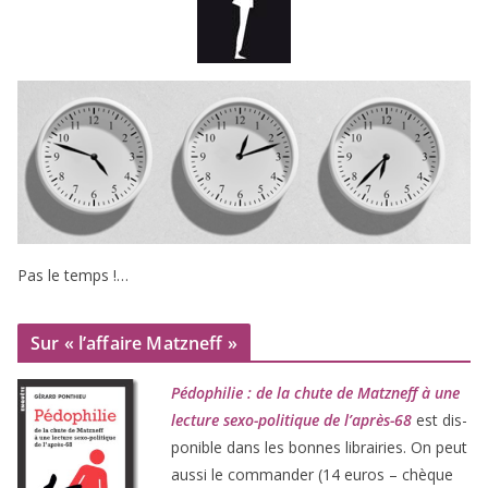
Pas le temps !…
Sur « l’affaire Matzneff »
Pédophilie : de la chute de Matzneff à une
lec­ture sexo-poli­tique de l’après-
68
est dis­
po­nible dans les bonnes librai­ries. On peut
aus­si le com­man­der (
14
euros – chèque