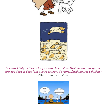
p
u
i
s
2
0
0
4
À Samuel Paty : « Il vient tou­jours une heure dans l’his­toire où celui qui ose
dire que deux et deux font quatre est puni de mort. L’instituteur le sait bien ».
Albert Camus,
La Peste