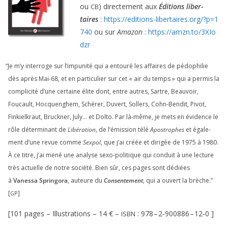
ou
) direc­te­ment aux
Éditions liber­
CB
taires
:
https://​edi​tions​-liber​taires​.org/​?​p​=​
1
740
ou sur
Amazon
:
https://​amzn​.to/​
3
​X​I​o​
dzr
“
Je m’y inter­roge sur l’impunité qui a entou­ré les affaires de pédo­phi­lie
dès après Mai-
68
, et en par­ti­cu­lier sur cet « air du temps » qui a per­mis la
com­pli­ci­té d’une cer­taine élite dont, entre autres, Sartre, Beauvoir,
Foucault, Hocquenghem, Schérer, Duvert, Sollers, Cohn-Bendit, Pivot,
Finkielkraut, Bruckner, July… et Dolto. Par là-même, je mets en évi­dence le
rôle déter­mi­nant de
Libération
, de l’émission télé
Apostrophes
et éga­le­
ment d’une revue comme
Sexpol
, que j’ai créée et diri­gée de
1975
à
1980
.
À ce titre, j’ai mené une ana­lyse sexo-poli­tique qui conduit à une lec­ture
très actuelle de notre socié­té. Bien sûr, ces pages sont dédiées
à
Vanessa Springora
, auteure du
Consentement
, qui a ouvert la brèche.”
[
]
GP
[
101
pages – Illustrations –
14
€ –
:
978
–
2
‑
900886
–
12
‑
0
]
ISBN