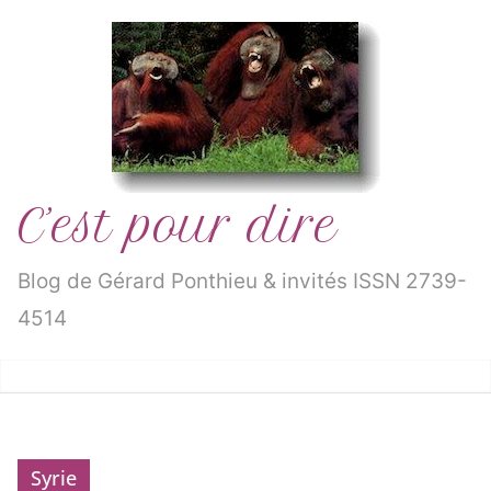
Passer
au
contenu
C’est pour dire
Blog de Gérard Ponthieu & invités ISSN 2739-
4514
Syrie