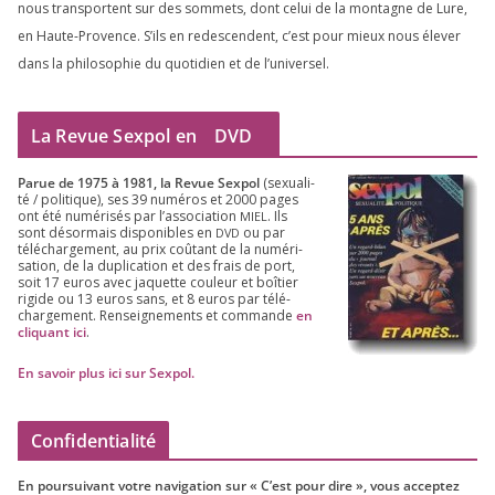
nous trans­portent sur des som­mets, dont celui de la mon­tagne de Lure,
en Haute-Provence. S’ils en redes­cendent, c’est pour mieux nous éle­ver
dans la phi­lo­so­phie du quo­ti­dien et de l’universel.
La Revue Sexpol en
DVD
Parue de
1975
à
1981
, la Revue Sex­pol
(sexua­li­
té /​ poli­tique), ses
39
numé­ros et
2000
pages
ont été numé­ri­sés par l’as­so­cia­tion
. Ils
MIEL
sont désor­mais dis­po­nibles en
ou par
DVD
télé­char­ge­ment, au prix coû­tant de la numé­ri­
sa­tion, de la dupli­ca­tion et des frais de port,
soit
17
euros avec jaquette cou­leur et boî­tier
rigide ou
13
euros sans, et
8
euros par télé­
char­ge­ment. Ren­sei­gne­ments et com­mande
en
cli­quant ici
.
En savoir plus ici sur Sexpol
.
Confidentialité
En pour­sui­vant votre navi­ga­tion sur « C’est pour dire », vous accep­tez