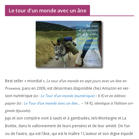
Le tour d’un monde avec un âne
Best sel­ler « mon­dial »,
Le tour d’un monde en sept jours avec un âne en
Provence,
paru en
2009
, est désor­mais dis­po­nible chez Amazon en ver­
sion numé­rique
(ici :
Le Tour d’un monde (numé­rique)
–
6
€) et en édi­tion
papier (ici :
Le Tour d’un monde avec un âne…
–
14
€), iden­tique à l’é­di­tion ori­
gi­nale (épui­sée).
Juju et son com­père vont à sauts et à gam­bades, tels Montaigne et La
Boétie, dans le val­lon­ne­ment de leurs pen­sées et de leur ami­tié. De l’un
ou de l’autre, qui est l’âne, qui est le maître ? L’auteur et son digne équi­dé