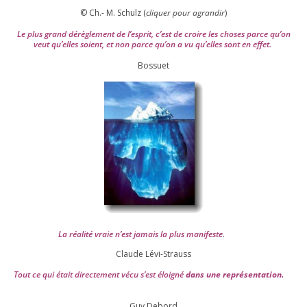
© Ch.- M. Schulz (
cli­quer pour agran­dir
)
Le plus grand dérè­gle­ment de l’es­prit, c’est de croire les choses parce qu’on
veut qu’elles soient, et non parce qu’on a vu qu’elles sont en effet.
Bossuet
La réa­lité vraie n’est jamais la plus mani­feste
.
Claude Lévi-Strauss
Tout ce qui était direc­te­ment vécu s’est éloi­gné
dans une repré­sen­ta­tion.
Guy Debord