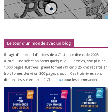
Le tour d’un monde avec un blog
Il s’agit d’un recueil d’ar­ticles de « C’est pour dire », de
2005
à
2021
. Une sélec­tion par­mi quelque
2
.
000
articles, soit plus de
1
.
000
pages illus­trées, grand for­mat (
19
cm x
25
cm) répar­tis en
trois tomes d’environ
300
pages cha­cun. Ces trois livres sont
dis­po­nibles sur Amazon​.fr Cliquer
pour les commander.
ICI