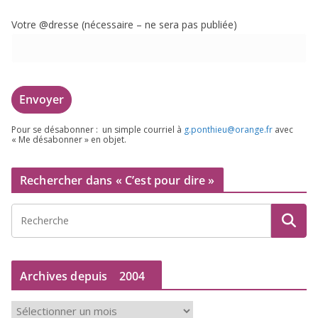
Votre @dresse (néces­saire – ne sera pas publiée)
Pour se désa­bon­ner : un simple cour­riel à
g.​ponthieu@​orange.​fr
avec
« Me désa­bon­ner » en objet.
Rechercher dans « C’est pour dire »
Archives depuis
2004
A