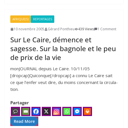
AFRIQUE(S)
REPORTAGES
10 novembre 2005
Gérard Ponthieu
439 Views
1 Comment
Sur Le Caire, démence et
sagesse. Sur la bagnole et le peu
de prix de la vie
monJOURNAL depuis Le Caire. 10/​11/​05
[dropcap]Quiconque[/dropcap] a connu Le Caire sait
ce que l’enfer veut dire, du moins concer­nant la cir­cu­la­
tion.
Partager
Read More