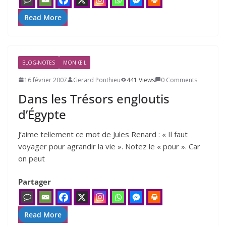
Read More
BLOG-NOTES
MON ŒIL
16 février 2007
Gerard Ponthieu
441 Views
0 Comments
Dans les Trésors engloutis
d’Égypte
J’aime tel­le­ment ce mot de Jules Renard : « Il faut
voya­ger pour agran­dir la vie ». Notez le « pour ». Car
on peut
Partager
Read More