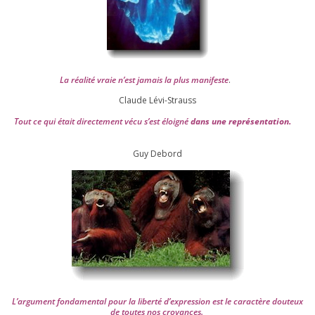
La réa­lité vraie n’est jamais la plus mani­feste
.
Claude Lévi-Strauss
Tout ce qui était direc­te­ment vécu s’est éloi­gné
dans une repré­sen­ta­tion.
Guy Debord
L’argument fon­da­men­tal pour la liber­té d’expression est le carac­tère dou­teux
de toutes nos croyances.