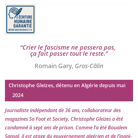
“
Crier le fas­cisme ne pas­se­ra pas,
ça fait pas­ser tout le reste.”
Romain Gary,
Gros-Câlin
Christophe Gleizes, détenu en Algérie depuis mai
2024
Journaliste indé­pen­dant de
36
ans, col­la­bo­ra­teur des
maga­zines So Foot et Society, Christophe Gleizes
a été
condam­né à sept ans de pri­son. Comme l’a été Boualem
Sansal, il est otage du gou­ver­ne­ment algé­rien et de l’i­na­ni­