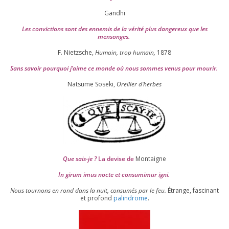
Gandhi
Les convic­tions sont des enne­mis de la véri­té plus dan­ge­reux que les
mensonges.
F. Nietzsche,
Humain, trop humain,
1878
Sans savoir pour­quoi j’aime ce monde où nous sommes venus pour mourir.
Natsume Soseki,
Oreiller d’herbes
Que sais-je ?
La devise de
Montaigne
In girum imus nocte et consu­mi­mur igni.
Nous tour­nons en rond dans la nuit, consu­més par le feu.
Étrange, fas­ci­nant
et pro­fond
palin­drome
.