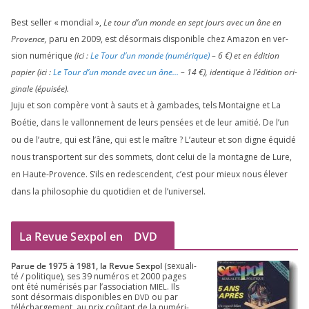
Best sel­ler « mon­dial »,
Le tour d’un monde en sept jours avec un âne en
Provence,
paru en
2009
, est désor­mais dis­po­nible chez Amazon en ver­
sion numé­rique
(ici :
Le Tour d’un monde (numé­rique)
–
6
€) et en édi­tion
papier (ici :
Le Tour d’un monde avec un âne…
–
14
€), iden­tique à l’é­di­tion ori­
gi­nale (épui­sée).
Juju et son com­père vont à sauts et à gam­bades, tels Montaigne et La
Boétie, dans le val­lon­ne­ment de leurs pen­sées et de leur ami­tié. De l’un
ou de l’autre, qui est l’âne, qui est le maître ? L’auteur et son digne équi­dé
nous trans­portent sur des som­mets, dont celui de la mon­tagne de Lure,
en Haute-Provence. S’ils en redes­cendent, c’est pour mieux nous éle­ver
dans la phi­lo­so­phie du quo­ti­dien et de l’universel.
La Revue Sexpol en
DVD
Parue de
1975
à
1981
, la Revue Sex­pol
(sexua­li­
té /​ poli­tique), ses
39
numé­ros et
2000
pages
ont été numé­ri­sés par l’as­so­cia­tion
. Ils
MIEL
sont désor­mais dis­po­nibles en
ou par
DVD
télé­char­ge­ment, au prix coû­tant de la numé­ri­