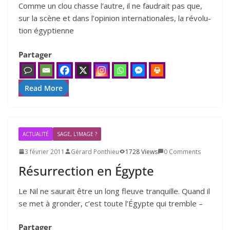
Comme un clou chasse l’autre, il ne fau­drait pas que,
sur la scène et dans l’opinion inter­na­tio­nales, la révo­lu­
tion égyp­tienne
Partager
Read More
ACTUALITÉ
SAGE, L'IMAGE ?
3 février 2011
Gérard Ponthieu
1728 Views
0 Comments
Résurrection en Égypte
Le Nil ne sau­rait être un long fleuve tran­quille. Quand il
se met à gron­der, c’est toute l’Égypte qui tremble –
Partager