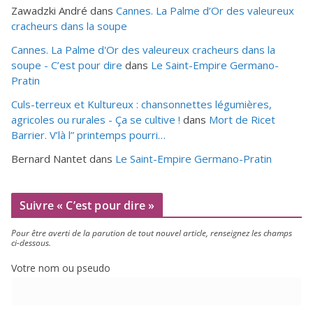
Zawadzki André
dans
Cannes. La Palme d’Or des valeureux
cracheurs dans la soupe
Cannes. La Palme d'Or des valeureux cracheurs dans la
soupe - C’est pour dire
dans
Le Saint-Empire Germano-
Pratin
Culs-terreux et Kultureux : chansonnettes légumières,
agricoles ou rurales - Ça se cultive !
dans
Mort de Ricet
Barrier. V’là l” printemps pourri…
Bernard Nantet
dans
Le Saint-Empire Germano-Pratin
Suivre « C’est pour dire »
Pour être aver­ti de la paru­tion de tout nou­vel article, ren­sei­gnez les champs
ci-dessous.
Votre nom ou pseudo