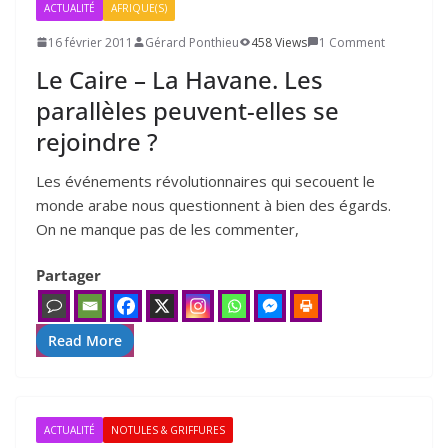
ACTUALITÉ
AFRIQUE(S)
16 février 2011
Gérard Ponthieu
458 Views
1 Comment
Le Caire – La Havane. Les
parallèles peuvent-elles se
rejoindre ?
Les évé­ne­ments révo­lu­tion­naires qui secouent le
monde arabe nous ques­tionnent à bien des égards.
On ne manque pas de les com­men­ter,
Partager
Read More
ACTUALITÉ
NOTULES & GRIFFURES