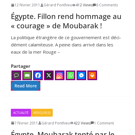
12 février 2011
Gérard Ponthieu
412 Views
6 Comments
Égypte. Fillon rend hommage au
« courage » de Moubarak !
La poli­tique étran­gère de ce gou­ver­ne­ment est déci­
dé­ment cala­mi­teuse. A peine dans arri­vé dans les
eaux de la mer Rouge –
Partager
Read More
ACTUALITÉ
AFRIQUE(S)
7 février 2011
Gérard Ponthieu
422 Views
1 Comment
Égypte. Moubarak tenté par le