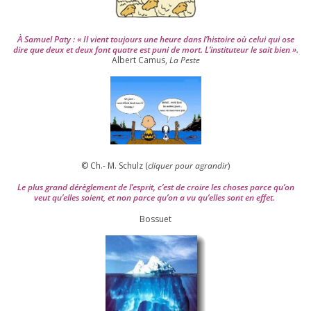
À Samuel Paty : « Il vient tou­jours une heure dans l’his­toire où celui qui ose
dire que deux et deux font quatre est puni de mort. L’instituteur le sait bien ».
Albert Camus,
La Peste
© Ch.- M. Schulz (
cli­quer pour agran­dir
)
Le plus grand dérè­gle­ment de l’es­prit, c’est de croire les choses parce qu’on
veut qu’elles soient, et non parce qu’on a vu qu’elles sont en effet.
Bossuet