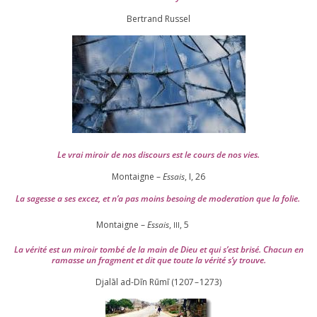
Ber­trand Russel
Le vrai miroir de nos dis­cours est le cours de nos vies.
Montaigne –
Essais
, I,
26
La sagesse a ses excez, et n’a pas moins besoing de mode­ra­tion que la folie.
Montaigne –
Essais
,
,
5
III
La véri­té est un miroir tom­bé de la main de Dieu et qui s’est bri­sé. Chacun en
ramasse un frag­ment et dit que toute la véri­té s’y trouve.
Djalāl ad-Dīn Rūmī (
1207
–
1273
)