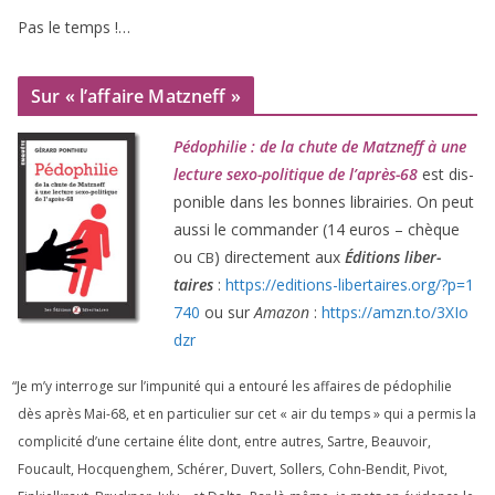
Pas le temps !…
Sur « l’affaire Matzneff »
Pédophilie : de la chute de Matzneff à une
lec­ture sexo-poli­tique de l’après-
68
est dis­
po­nible dans les bonnes librai­ries. On peut
aus­si le com­man­der (
14
euros – chèque
ou
) direc­te­ment aux
Éditions liber­
CB
taires
:
https://​edi​tions​-liber​taires​.org/​?​p​=​
1
740
ou sur
Amazon
:
https://​amzn​.to/​
3
​X​I​o​
dzr
“
Je m’y inter­roge sur l’impunité qui a entou­ré les affaires de pédo­phi­lie
dès après Mai-
68
, et en par­ti­cu­lier sur cet « air du temps » qui a per­mis la
com­pli­ci­té d’une cer­taine élite dont, entre autres, Sartre, Beauvoir,
Foucault, Hocquenghem, Schérer, Duvert, Sollers, Cohn-Bendit, Pivot,