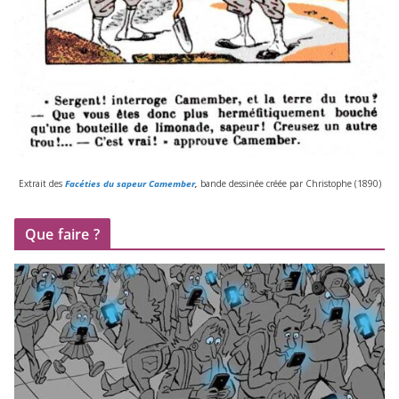
Extrait des
Facéties du sapeur Camember
,
bande des­si­née créée par Christophe (
1890
)
Que faire ?