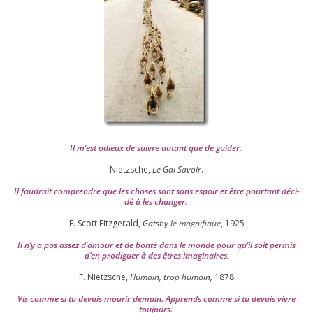
Il m’est odieux de suivre autant que de gui­der
.
Nietzsche,
Le Gai Savoir
.
Il fau­drait com­prendre que les choses sont sans espoir et être pour­tant déci­
dé à les chan­ger
.
F. Scott Fitzgerald,
Gatsby le magni­fique
,
1925
Il n’y a pas assez d’a­mour et de bon­té dans le monde pour qu’il soit per­mis
d’en pro­di­guer à des êtres imaginaires.
F. Nietzsche,
Humain, trop humain,
1878
Vis comme si tu devais mou­rir demain. Apprends comme si tu devais vivre
toujours.