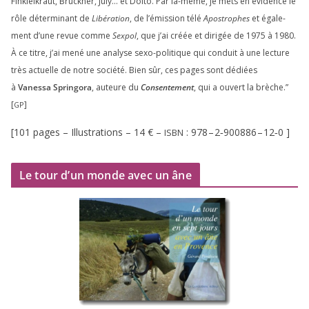
Finkielkraut, Bruckner, July… et Dolto. Par là-même, je mets en évi­dence le
rôle déter­mi­nant de
Libération
, de l’émission télé
Apostrophes
et éga­le­
ment d’une revue comme
Sexpol
, que j’ai créée et diri­gée de
1975
à
1980
.
À ce titre, j’ai mené une ana­lyse sexo-poli­tique qui conduit à une lec­ture
très actuelle de notre socié­té. Bien sûr, ces pages sont dédiées
à
Vanessa Springora
, auteure du
Consentement
, qui a ouvert la brèche.”
[
]
GP
[
101
pages – Illustrations –
14
€ –
:
978
–
2
‑
900886
–
12
‑
0
]
ISBN
Le tour d’un monde avec un âne