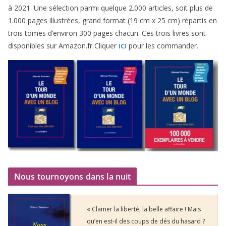
à
2021
. Une sélec­tion par­mi quelque
2
.
000
articles, soit plus de
1
.
000
pages illus­trées, grand for­mat (
19
cm x
25
cm) répar­tis en
trois tomes d’environ
300
pages cha­cun. Ces trois livres sont
dis­po­nibles sur Amazon​.fr Cliquer
pour les commander.
ICI
Nous tournoyons dans la nuit
« Clamer la liberté, la belle affaire ! Mais
qu’en est-il des coups de dés du hasard ?