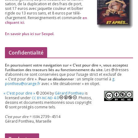
sa­tion, de la dupli­ca­tion et des frais de port,
soit
17
euros avec jaquette cou­leur et boî­tier
rigide ou
13
euros sans, et
8
euros par télé­
char­ge­ment. Ren­sei­gne­ments et com­mande
en
cli­quant ici
.
En savoir plus ici sur Sexpol
.
Confidentialité
En pour­sui­vant votre navi­ga­tion sur « C’est pour dire », vous accep­tez
l’utilisation des tra­ceurs liés au fonc­tion­ne­ment du site.
Les @dresses
d’a­bon­nés ne sont conser­vées que pour l’u­sage strict et exclu­sif de
« C’est pour dire ».
Pour se désa­bon­ner
: un simple cour­riel à
g.​
ponthieu@​orange.​fr
avec « Me désa­bon­ner » en objet.
«
C’est pour dire »
©
2004
by
Gérard Ponthieu
is
licen­sed under
4
.
0
. Photos,
CC
BY-NC-ND
des­sins et docu­ments men­tion­nés sous copy­right
© sont pro­té­gés comme tels.
C’est pour dire
=
2739
–
4514
ISSN
Gérard Ponthieu, Marseille