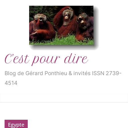
Passer
au
contenu
C’est pour dire
Blog de Gérard Ponthieu & invités ISSN 2739-
4514
Egypte