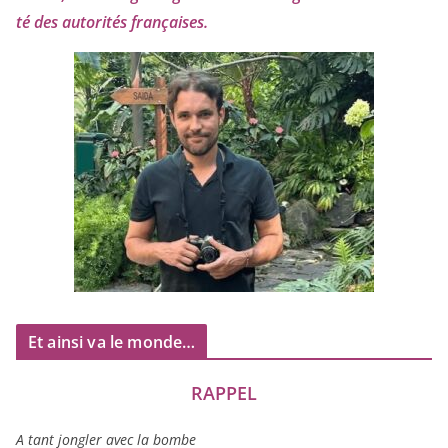
té des auto­ri­tés françaises.
Et ainsi va le monde…
RAPPEL
A tant jon­gler avec la bombe