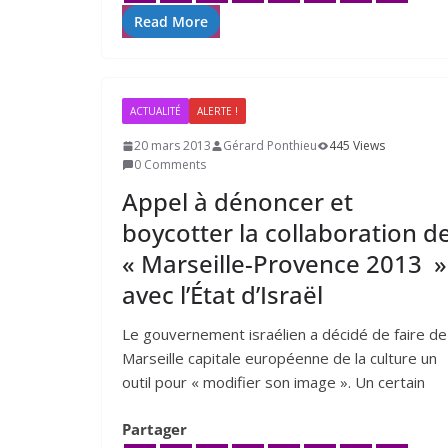
Read More
ACTUALITÉ
ALERTE !
20 mars 2013
Gérard Ponthieu
445 Views
0 Comments
Appel à dénoncer et
boycotter la collaboration d
« Marseille-Provence
2013
»
avec l’État d’Israël
Le gou­ver­ne­ment israé­lien a déci­dé de faire de
Marseille capi­tale euro­péenne de la culture un
outil pour « modi­fier son image ». Un cer­tain
Partager