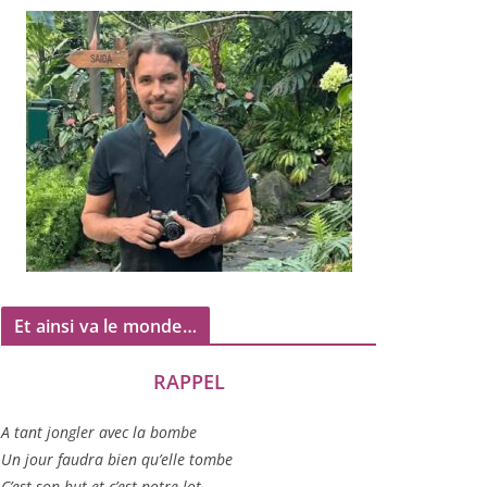
Et ainsi va le monde…
RAPPEL
A tant jon­gler avec la bombe
Un jour fau­dra bien qu’elle tombe
C’est son but et c’est notre lot…