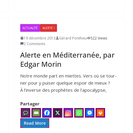
ACTUALITÉ
ALERTE !
19 décembre 2013
Gérard Ponthieu
522 Views
2 Comments
Alerte en Méditerranée, par
Edgar Morin
Notre monde part en miettes. Vers où se tour­
ner pour y pui­ser quelque espoir de mieux ?
À l’in­verse des pro­phètes de l’a­po­ca­lypse,
Partager
Read More