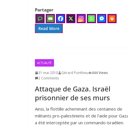
Partager
Read More
ACTUALITÉ
31 mai 2010
Gérard Ponthieu
444 Views
2 Comments
Attaque de Gaza. Israël
prisonnier de ses murs
Ainsi, la flot­tille ache­mi­nant des cen­taines de
mili­tants pro-pales­ti­niens et de l’aide pour Gaz
a été inter­cep­tée par un com­man­do israé­lien.