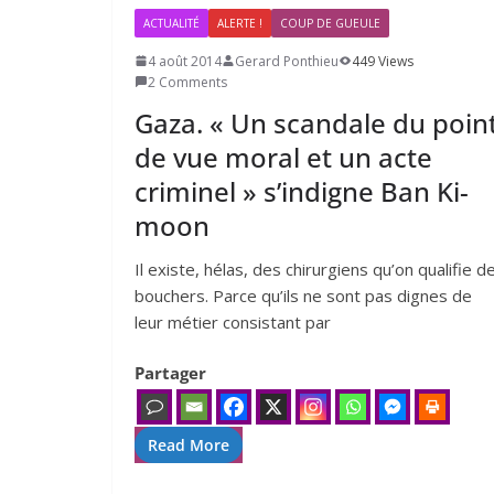
ACTUALITÉ
ALERTE !
COUP DE GUEULE
4 août 2014
Gerard Ponthieu
449 Views
2 Comments
Gaza. « Un scandale du poin
de vue moral et un acte
criminel » s’indigne Ban Ki-
moon
Il existe, hélas, des chi­rur­giens qu’on qua­li­fie d
bou­chers. Parce qu’ils ne sont pas dignes de
leur métier consis­tant par
Partager
Read More