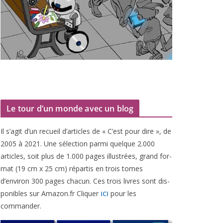
Le tour d’un monde avec un blog
Il s’agit d’un recueil d’ar­ticles de « C’est pour dire », de
2005
à
2021
. Une sélec­tion par­mi quelque
2
.
000
articles, soit plus de
1
.
000
pages illus­trées, grand for­
mat (
19
cm x
25
cm) répar­tis en trois tomes
d’environ
300
pages cha­cun. Ces trois livres sont dis­
po­nibles sur Amazon​.fr Cliquer
pour les
ICI
commander.