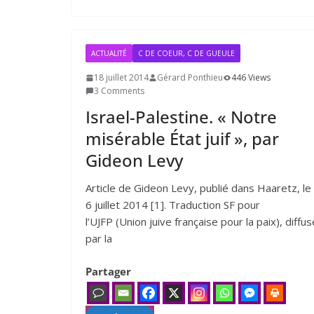
ACTUALITÉ
C DE COEUR, C DE GUEULE
18 juillet 2014
Gérard Ponthieu
446 Views
3 Comments
Israel-Palestine. « Notre
misérable État juif », par
Gideon Levy
Article de Gideon Levy, publié dans Haaretz, le
6 juillet 2014 [1]. Traduction SF pour
l’UJFP (Union juive fran­çaise pour la paix), dif­fu­s
par la
Partager