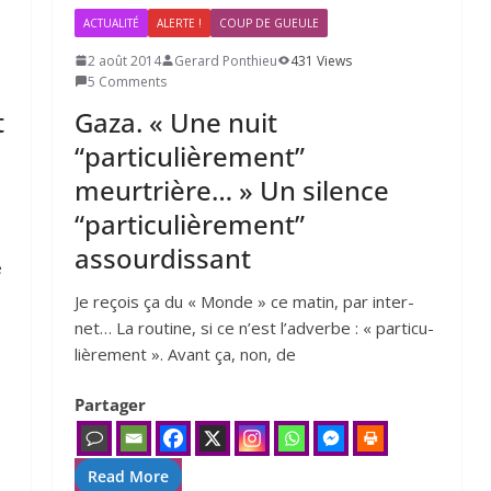
ACTUALITÉ
ALERTE !
COUP DE GUEULE
2 août 2014
Gerard Ponthieu
431 Views
5 Comments
t
Gaza. « Une nuit
“particulièrement”
meurtrière… » Un silence
“particulièrement”
assourdissant
e
Je reçois ça du « Monde » ce matin, par inter­
net… La rou­tine, si ce n’est l’ad­verbe : « par­ti­cu­
liè­re­ment ». Avant ça, non, de
Partager
Read More