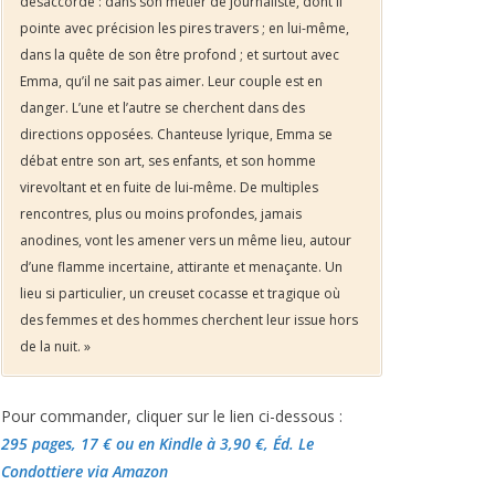
désaccordé : dans son métier de journaliste, dont il
pointe avec précision les pires travers ; en lui-même,
dans la quête de son être profond ; et surtout avec
Emma, qu’il ne sait pas aimer. Leur couple est en
danger. L’une et l’autre se cherchent dans des
directions opposées. Chanteuse lyrique, Emma se
débat entre son art, ses enfants, et son homme
virevoltant et en fuite de lui-même. De multiples
rencontres, plus ou moins profondes, jamais
anodines, vont les amener vers un même lieu, autour
d’une flamme incertaine, attirante et menaçante. Un
lieu si particulier, un creuset cocasse et tragique où
des femmes et des hommes cherchent leur issue hors
de la nuit. »
Pour commander, cliquer sur le lien ci-dessous :
295 pages, 17 €
ou en Kindle à 3,90 €
, Éd. Le
Condottiere via Amazon