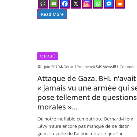
Read More
ACTUALITÉ
1 juin 2010
Gérard Ponthieu
549 Views
1 Comment
Attaque de Gaza.
n’avait
BHL
« jamais vu une armée qui s
pose tellement de questions
morales »…
Où notre inef­fable com­pa­triote Bernard-Henri
Lévy n’aura encore pas man­qué de se dis­tin­
guer. La veille de l’action mili­taire que l’on