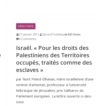
DÉMOCRATIE
27 janvier 2011
Gérard Ponthieu
440 Views
0 Comments
Israël. « Pour les droits des
e
Palestiniens des Territoires
occupés, traités comme des
esclaves »
par Nurit Peled-Elhanan, mère israé­lienne d’une
vic­time d’at­ten­tat, pro­fes­seur à l’u­ni­ver­si­té
hébraïque de Jérusalem, prix Sakharov du
Parlement européen La lettre ouverte ci-des­
sous