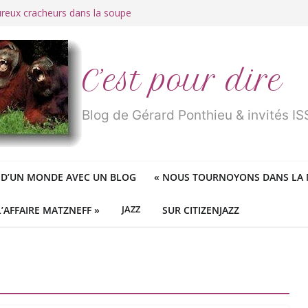
ureux cracheurs dans la soupe
 d’une longue et belle vie
traité de « blanc de merde » !
r des mondes » ou «
1984
» ?
 des féministes idéologiques
C’est pour dire
Blog de Gérard Ponthieu & invités 
 D’UN MONDE AVEC UN BLOG
«
NOUS TOURNOYONS DANS LA N
L’AFFAIRE MATZNEFF »
JAZZ
SUR CITIZENJAZZ