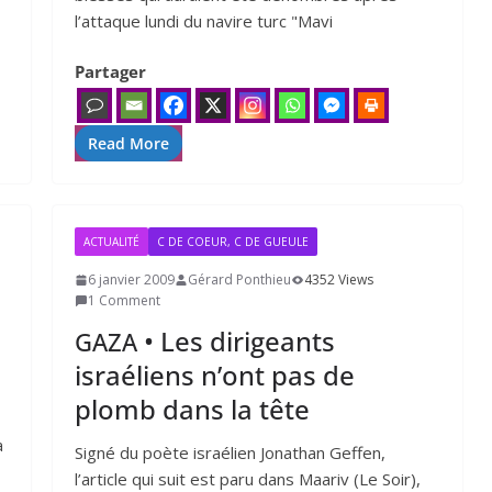
l’attaque lundi du navire turc "Mavi
Partager
Read More
ACTUALITÉ
C DE COEUR, C DE GUEULE
6 janvier 2009
Gérard Ponthieu
4352 Views
1 Comment
• Les dirigeants
GAZA
israéliens n’ont pas de
plomb dans la tête
a
Signé du poète israé­lien Jonathan Geffen,
l’article qui suit est paru dans Maariv (Le Soir),