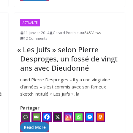
ACTUALITÉ
11 janvier 2014
Gerard Ponthieu
846 Views
12 Comments
«
Les Juifs » selon Pierre
Desproges, un fossé de vingt
ans avec Dieudonné
uand Pierre Desproges – il y a une ving­taine
d’an­nées – s’est com­mis avec son fameux
é
sketch inti­tu­lé « Les Juifs », la
Partager
Read More