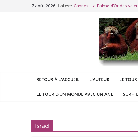
Passer
7 août 2026
Latest:
Cannes. La Palme d’Or des vale
au
Raoul Vaneigem, mort des suites
contenu
Racisme. Moi, Picard-Marseillais 
Aldous
George : « Le meilleu
&
«
Le patriarcat », bouc émissaire
RETOUR À L’ACCUEIL
L’AUTEUR
LE TOUR
LE TOUR D’UN MONDE AVEC UN ÂNE
SUR « 
Israël