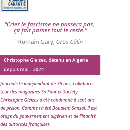
“
Crier le fas­cisme ne pas­se­ra pas,
ça fait pas­ser tout le reste.”
Romain Gary,
Gros-Câlin
Christophe Gleizes, détenu en Algérie
depuis mai
2024
Journaliste indé­pen­dant de
36
ans, col­la­bo­ra­
teur des maga­zines So Foot et Society,
Christophe Gleizes
a été condam­né à sept ans
de pri­son. Comme l’a été Boualem Sansal, il est
otage du gou­ver­ne­ment algé­rien et de l’i­na­ni­té
des auto­ri­tés françaises.