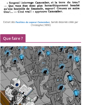
Extrait des
Facéties du sapeur Camember
,
bande des­si­née créée par
Christophe (
1890
)
Que faire ?