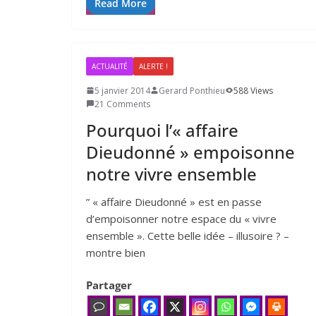
Read More
ACTUALITÉ
ALERTE !
5 janvier 2014
Gerard Ponthieu
588 Views
21 Comments
Pourquoi l’« affaire
Dieudonné » empoisonne
notre vivre ensemble
” « affaire Dieudonné » est en passe
d’empoisonner notre espace du « vivre
ensemble ». Cette belle idée – illu­soire ? –
montre bien
Partager