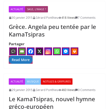
ACTUALITÉ
SAGE, L'IMAGE ?
30 janvier 2015
Gérard Ponthieu
418 Views
7 Comments
Grèce. Angela peu tentée par le
KamaTsipras
Partager
Read More
ACTUALITÉ
MUSIQUE
NOTULES & GRIFFURES
29 janvier 2015
Gerard Ponthieu
460 Views
0 Comments
Le KamaTsipras, nouvel hymne
gréco-européen