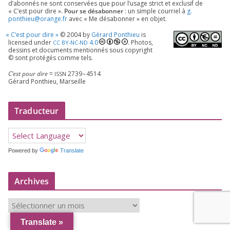
d’a­bon­nés ne sont conser­vées que pour l’u­sage strict et exclu­sif de
« C’est pour dire ».
Pour se désa­bon­ner
: un simple cour­riel à
g.​
ponthieu@​orange.​fr
avec « Me désa­bon­ner » en objet.
«
C’est pour dire »
©
2004
by
Gérard Ponthieu
is
licen­sed under
4
.
0
. Photos,
CC
BY-NC-ND
des­sins et docu­ments men­tion­nés sous copy­right
© sont pro­té­gés comme tels.
C’est pour dire
=
2739
–
4514
ISSN
Gérard Ponthieu, Marseille
Traducteur
Powered by
Translate
Archives
A
r
Translate »
c