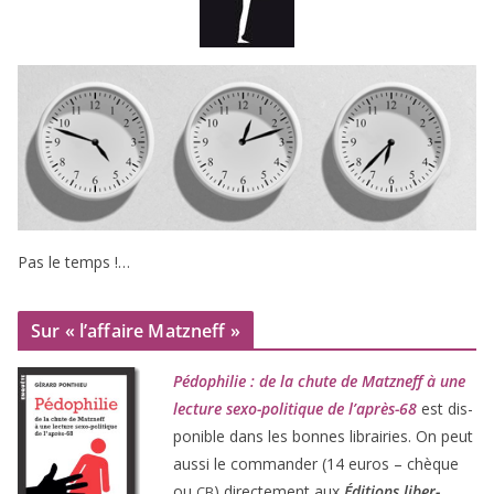
Pas le temps !…
Sur « l’affaire Matzneff »
Pédophilie : de la chute de Matzneff à une
lec­ture sexo-poli­tique de l’après-
68
est dis­
po­nible dans les bonnes librai­ries. On peut
aus­si le com­man­der (
14
euros – chèque
ou
) direc­te­ment aux
Éditions liber­
CB