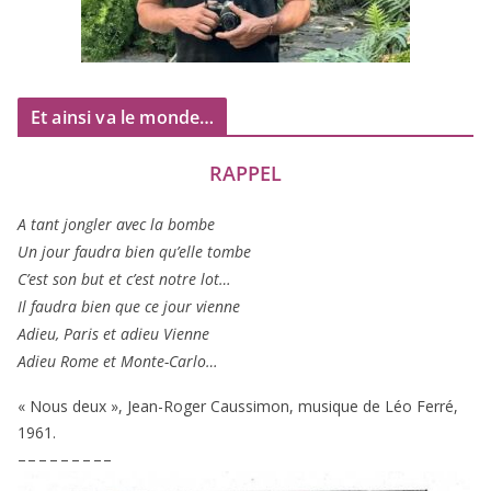
Et ainsi va le monde…
RAPPEL
A tant jon­gler avec la bombe
Un jour fau­dra bien qu’elle tombe
C’est son but et c’est notre lot…
Il fau­dra bien que ce jour vienne
Adieu, Paris et adieu Vienne
Adieu Rome et Monte-Carlo…
« Nous deux », Jean-Roger Caussimon, musique de Léo Ferré,
1961
.
– – – – – – – – –