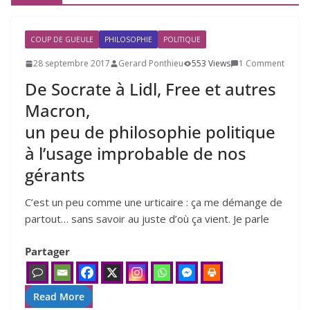
COUP DE GUEULE
PHILOSOPHIE
POLITIQUE
28 septembre 2017
Gerard Ponthieu
553 Views
1 Comment
De Socrate à Lidl, Free et autres
Macron,
un peu de philosophie politique
à l’usage improbable de nos
gérants
C’est un peu comme une urti­caire : ça me démange de
par­tout… sans savoir au juste d’où ça vient. Je parle
Partager
Read More