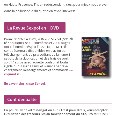
en Haute-Provence. S’ils en redes­cendent, c’est pour mieux nous éle­ver
dans la phi­lo­so­phie du quo­ti­dien et de l’universel.
La Revue Sexpol en
DVD
Parue de
1975
à
1981
, la Revue Sex­pol
(sexua­li­
té /​ poli­tique), ses
39
numé­ros et
2000
pages
ont été numé­ri­sés par l’as­so­cia­tion
. Ils
MIEL
sont désor­mais dis­po­nibles en
ou par
DVD
télé­char­ge­ment, au prix coû­tant de la numé­ri­
sa­tion, de la dupli­ca­tion et des frais de port,
soit
17
euros avec jaquette cou­leur et boî­tier
rigide ou
13
euros sans, et
8
euros par télé­
char­ge­ment. Ren­sei­gne­ments et com­mande
en
cli­quant ici
.
En savoir plus ici sur Sexpol
.
Confidentialité
En pour­sui­vant votre navi­ga­tion sur « C’est pour dire », vous accep­tez
l’utilisation des tra­ceurs liés au fonc­tion­ne­ment du site.
Les @dresses