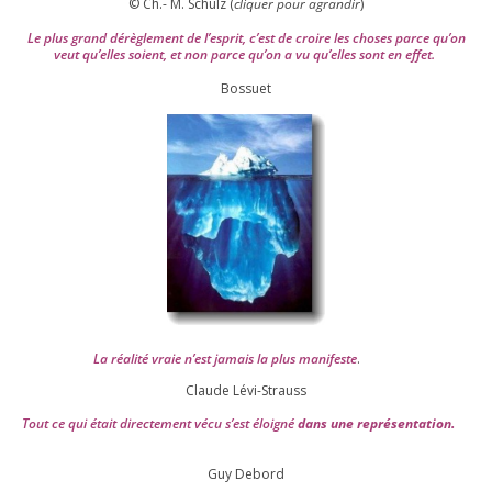
© Ch.- M. Schulz (
cli­quer pour agran­dir
)
Le plus grand dérè­gle­ment de l’es­prit, c’est de croire les choses parce qu’on
veut qu’elles soient, et non parce qu’on a vu qu’elles sont en effet.
Bossuet
La réa­lité vraie n’est jamais la plus mani­feste
.
Claude Lévi-Strauss
Tout ce qui était direc­te­ment vécu s’est éloi­gné
dans une repré­sen­ta­tion.
Guy Debord