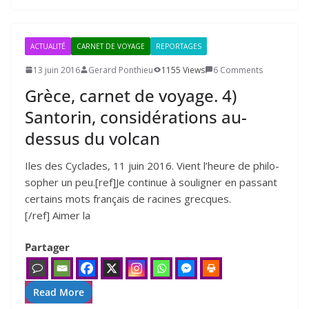
ACTUALITÉ
CARNET DE VOYAGE
REPORTAGES
13 juin 2016
Gerard Ponthieu
1155 Views
6 Comments
Grèce, carnet de voyage.
4
)
Santorin, considérations au-
dessus du volcan
Iles des Cyclades, 11 juin 2016. Vient l’heure de phi­lo­
so­pher un peu.[ref]Je conti­nue à sou­li­gner en pas­sant
cer­tains mots fran­çais de racines grecques.
[/ref] Aimer la
Partager
Read More