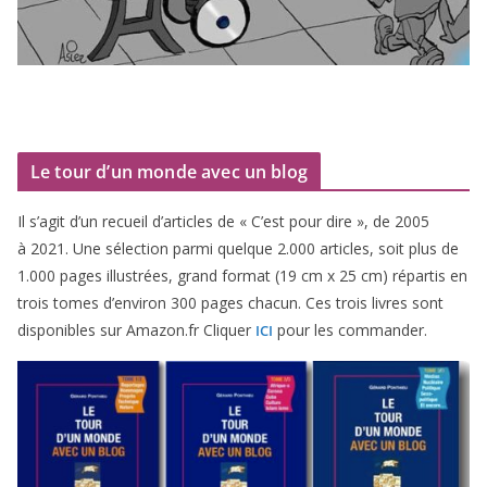
Le tour d’un monde avec un blog
Il s’agit d’un recueil d’ar­ticles de « C’est pour dire », de
2005
à
2021
. Une sélec­tion par­mi quelque
2
.
000
articles, soit plus de
1
.
000
pages illus­trées, grand for­mat (
19
cm x
25
cm) répar­tis en
trois tomes d’environ
300
pages cha­cun. Ces trois livres sont
dis­po­nibles sur Amazon​.fr Cliquer
pour les commander.
ICI