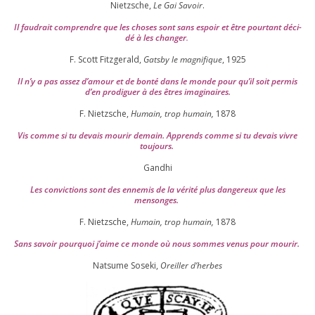
Nietzsche,
Le Gai Savoir
.
Il fau­drait com­prendre que les choses sont sans espoir et être pour­tant déci­
dé à les chan­ger
.
F. Scott Fitzgerald,
Gatsby le magni­fique
,
1925
Il n’y a pas assez d’a­mour et de bon­té dans le monde pour qu’il soit per­mis
d’en pro­di­guer à des êtres imaginaires.
F. Nietzsche,
Humain, trop humain,
1878
Vis comme si tu devais mou­rir demain. Apprends comme si tu devais vivre
toujours.
Gandhi
Les convic­tions sont des enne­mis de la véri­té plus dan­ge­reux que les
mensonges.
F. Nietzsche,
Humain, trop humain,
1878
Sans savoir pour­quoi j’aime ce monde où nous sommes venus pour mourir.
Natsume Soseki,
Oreiller d’herbes