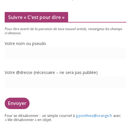
Suivre « C’est pour dire »
Pour être aver­ti de la paru­tion de tout nou­vel article, ren­sei­gnez les champs
ci-dessous.
Votre nom ou pseudo
Votre @dresse (néces­saire – ne sera pas publiée)
Pour se désa­bon­ner : un simple cour­riel à
g.​ponthieu@​orange.​fr
avec
« Me désa­bon­ner » en objet.