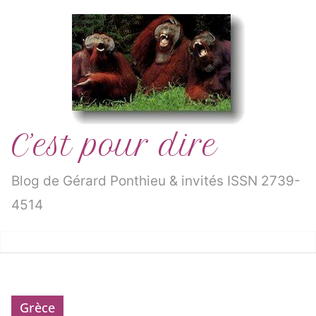
Passer
au
contenu
C’est pour dire
Blog de Gérard Ponthieu & invités ISSN 2739-
4514
Grèce