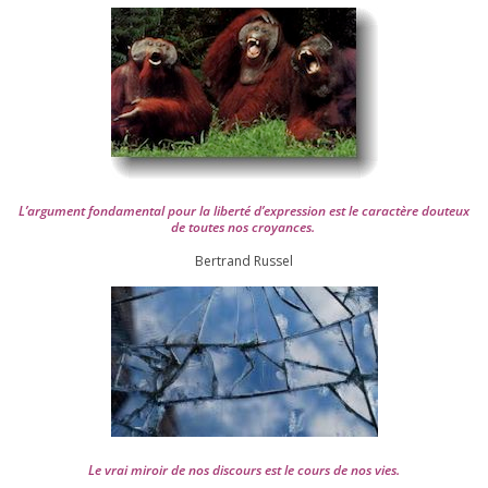
L’argument fon­da­men­tal pour la liber­té d’expression est le carac­tère dou­teux
de toutes nos croyances.
Ber­trand Russel
Le vrai miroir de nos dis­cours est le cours de nos vies.