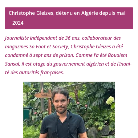
Christophe Gleizes, détenu en Algérie depuis mai
2024
Journaliste indé­pen­dant de
36
ans, col­la­bo­ra­teur des
maga­zines So Foot et Society, Christophe Gleizes
a été
condam­né à sept ans de pri­son. Comme l’a été Boualem
Sansal, il est otage du gou­ver­ne­ment algé­rien et de l’i­na­ni­
té des auto­ri­tés françaises.