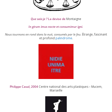
Que sais-je ?
La devise de
Montaigne
In girum imus nocte et consu­mi­mur igni.
Nous tour­nons en rond dans la nuit, consu­més par le feu.
Étrange, fas­ci­nant
et pro­fond
palin­drome
.
Philippe Casal,
2004
Centre natio­nal des arts plas­tiques – Mucem,
Marseille