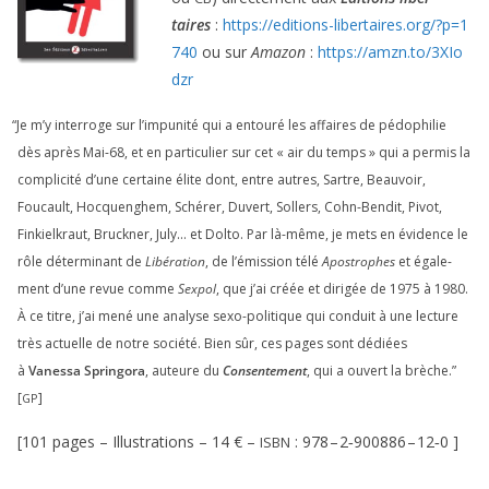
taires
:
https://​edi​tions​-liber​taires​.org/​?​p​=​
1
740
ou sur
Amazon
:
https://​amzn​.to/​
3
​X​I​o​
dzr
“
Je m’y inter­roge sur l’impunité qui a entou­ré les affaires de pédo­phi­lie
dès après Mai-
68
, et en par­ti­cu­lier sur cet « air du temps » qui a per­mis la
com­pli­ci­té d’une cer­taine élite dont, entre autres, Sartre, Beauvoir,
Foucault, Hocquenghem, Schérer, Duvert, Sollers, Cohn-Bendit, Pivot,
Finkielkraut, Bruckner, July… et Dolto. Par là-même, je mets en évi­dence le
rôle déter­mi­nant de
Libération
, de l’émission télé
Apostrophes
et éga­le­
ment d’une revue comme
Sexpol
, que j’ai créée et diri­gée de
1975
à
1980
.
À ce titre, j’ai mené une ana­lyse sexo-poli­tique qui conduit à une lec­ture
très actuelle de notre socié­té. Bien sûr, ces pages sont dédiées
à
Vanessa Springora
, auteure du
Consentement
, qui a ouvert la brèche.”
[
]
GP
[
101
pages – Illustrations –
14
€ –
:
978
–
2
‑
900886
–
12
‑
0
]
ISBN