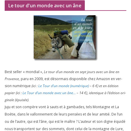
Le tour d’un monde avec un âne
Best sel­ler « mon­dial »,
Le tour d’un monde en sept jours avec un âne en
Provence,
paru en
2009
, est désor­mais dis­po­nible chez Amazon en ver­
sion numé­rique
(ici :
Le Tour d’un monde (numé­rique)
–
6
€) et en édi­tion
papier (ici :
Le Tour d’un monde avec un âne…
–
14
€), iden­tique à l’é­di­tion ori­
gi­nale (épui­sée).
Juju et son com­père vont à sauts et à gam­bades, tels Montaigne et La
Boétie, dans le val­lon­ne­ment de leurs pen­sées et de leur ami­tié. De l’un
ou de l’autre, qui est l’âne, qui est le maître ? L’auteur et son digne équi­dé
nous trans­portent sur des som­mets, dont celui de la mon­tagne de Lure,