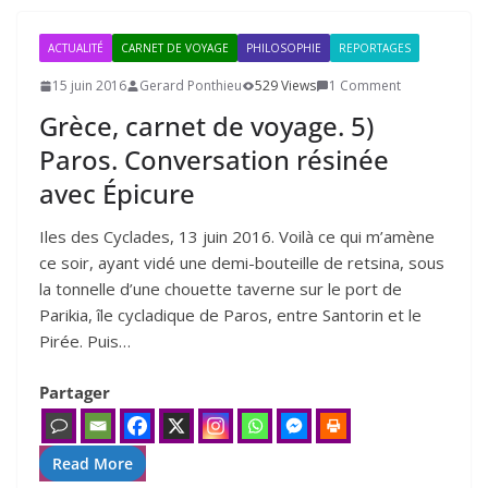
ACTUALITÉ
CARNET DE VOYAGE
PHILOSOPHIE
REPORTAGES
15 juin 2016
Gerard Ponthieu
529 Views
1 Comment
Grèce, carnet de voyage.
5
)
Paros. Conversation résinée
avec Épicure
Iles des Cyclades, 13 juin 2016. Voilà ce qui m’amène
ce soir, ayant vidé une demi-bouteille de retsina, sous
la tonnelle d’une chouette taverne sur le port de
Parikia, île cycladique de Paros, entre Santorin et le
Pirée. Puis…
Partager
Read More