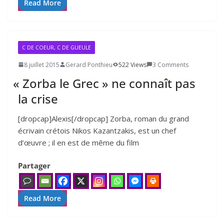
Read More
C DE COEUR, C DE GUEULE
8 juillet 2015
Gerard Ponthieu
522 Views
3 Comments
«
Zorba le Grec » ne connaît pas
la crise
[dropcap]Alexis[/dropcap] Zorba, roman du grand
écri­vain cré­tois Nikos Kazantzakis, est un chef
d’œuvre ; il en est de même du film
Partager
Read More