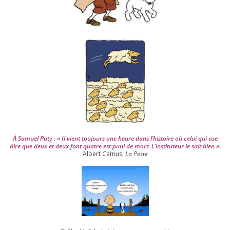
u
i
s
2
0
0
4
À Samuel Paty : « Il vient tou­jours une heure dans l’his­toire où celui qui ose
dire que deux et deux font quatre est puni de mort. L’instituteur le sait bien ».
Albert Camus,
La Peste