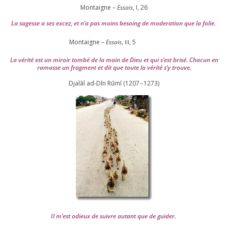
Montaigne –
Essais
, I,
26
La sagesse a ses excez, et n’a pas moins besoing de mode­ra­tion que la folie.
Montaigne –
Essais
,
,
5
III
La véri­té est un miroir tom­bé de la main de Dieu et qui s’est bri­sé. Chacun en
ramasse un frag­ment et dit que toute la véri­té s’y trouve.
Djalāl ad-Dīn Rūmī (
1207
–
1273
)
Il m’est odieux de suivre autant que de gui­der
.